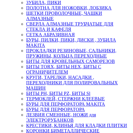
ЗУБИЛА, ПИКИ
ПОЛОТНА ДЛЯ НОЖОВКИ, ЛОБЗИКА
ЩЕТКИ ПРОВОЛОЧНЫЕ, ЧАШКИ
АЛМАЗНЫЕ
СВЕРЛА АЛМАЗНЫЕ ТРУБЧАТЫЕ ДЛЯ
СТЕКЛА И КАФЕЛЯ
СЕТКА АБРАЗИВНАЯ
БУРЫ, ПИЛКИ, ПИКИ, ДИСКИ , ЗУБИЛА
MAKITA
ПРОКЛАДКИ РЕЗИНОВЫЕ, САЛЬНИКИ,
ПРУЖИНЫ, КОЛЬЦА ПЕРЕХОДНЫЕ
БИТЫ ДЛЯ КРОВЕЛЬНЫХ САМОРЕЗОВ
БИТЫ TORX, БИТЫ НЕХ, БИТЫ С
ОГРАНИЧИТЕЛЕМ
КРУГИ, ТАРЕЛКИ, НАСАДКИ ,
ПЕРЕХОДНИКИ ДЛЯ ПОЛИРОВАЛЬНЫХ
МАШИН
БИТЫ PH, БИТЫ PZ, БИТЫ Sl
ТЕРМОКЛЕЙ, СТЕРЖНИ КЛЕЕВЫЕ
БУРЫ ДЛЯ ПЕРФОРАТОРА MAKITA
БУРЫ ДЛЯ ПЕРФОРАТОРА
ЛЕЗВИЯ СМЕННЫЕ, НОЖИ для
ЭЛЕКТРОРУБАНКОВ
КРЕСТИКИ, КЛИНЬЯ ДЛЯ КЛАДКИ ПЛИТКИ
КОРОНКИ БИМЕТАЛЛИЧЕСКИЕ