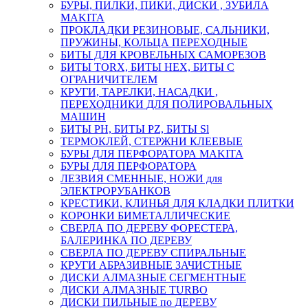
БУРЫ, ПИЛКИ, ПИКИ, ДИСКИ , ЗУБИЛА
MAKITA
ПРОКЛАДКИ РЕЗИНОВЫЕ, САЛЬНИКИ,
ПРУЖИНЫ, КОЛЬЦА ПЕРЕХОДНЫЕ
БИТЫ ДЛЯ КРОВЕЛЬНЫХ САМОРЕЗОВ
БИТЫ TORX, БИТЫ НЕХ, БИТЫ С
ОГРАНИЧИТЕЛЕМ
КРУГИ, ТАРЕЛКИ, НАСАДКИ ,
ПЕРЕХОДНИКИ ДЛЯ ПОЛИРОВАЛЬНЫХ
МАШИН
БИТЫ PH, БИТЫ PZ, БИТЫ Sl
ТЕРМОКЛЕЙ, СТЕРЖНИ КЛЕЕВЫЕ
БУРЫ ДЛЯ ПЕРФОРАТОРА MAKITA
БУРЫ ДЛЯ ПЕРФОРАТОРА
ЛЕЗВИЯ СМЕННЫЕ, НОЖИ для
ЭЛЕКТРОРУБАНКОВ
КРЕСТИКИ, КЛИНЬЯ ДЛЯ КЛАДКИ ПЛИТКИ
КОРОНКИ БИМЕТАЛЛИЧЕСКИЕ
СВЕРЛА ПО ДЕРЕВУ ФОРЕСТЕРА,
БАЛЕРИНКА ПО ДЕРЕВУ
СВЕРЛА ПО ДЕРЕВУ СПИРАЛЬНЫЕ
КРУГИ АБРАЗИВНЫЕ ЗАЧИСТНЫЕ
ДИСКИ АЛМАЗНЫЕ СЕГМЕНТНЫЕ
ДИСКИ АЛМАЗНЫЕ TURBO
ДИСКИ ПИЛЬНЫЕ по ДЕРЕВУ