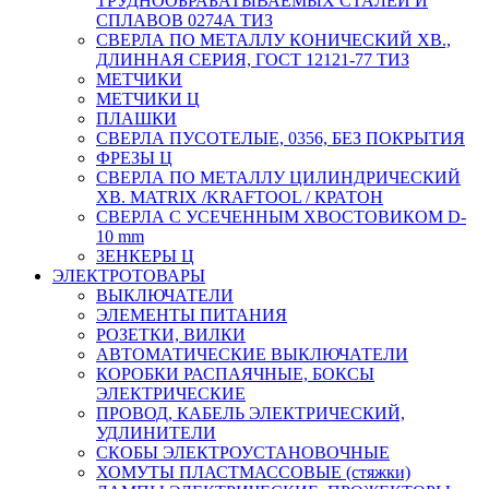
ТРУДНООБРАБАТЫВАЕМЫХ СТАЛЕЙ И
СПЛАВОВ 0274А ТИЗ
СВЕРЛА ПО МЕТАЛЛУ КОНИЧЕСКИЙ ХВ.,
ДЛИННАЯ СЕРИЯ, ГОСТ 12121-77 ТИЗ
МЕТЧИКИ
МЕТЧИКИ Ц
ПЛАШКИ
СВЕРЛА ПУСОТЕЛЫЕ, 0356, БЕЗ ПОКРЫТИЯ
ФРЕЗЫ Ц
СВЕРЛА ПО МЕТАЛЛУ ЦИЛИНДРИЧЕСКИЙ
ХВ. MATRIX /KRAFTOOL / КРАТОН
СВЕРЛА С УСЕЧЕННЫМ ХВОСТОВИКОМ D-
10 mm
ЗЕНКЕРЫ Ц
ЭЛЕКТРОТОВАРЫ
ВЫКЛЮЧАТЕЛИ
ЭЛЕМЕНТЫ ПИТАНИЯ
РОЗЕТКИ, ВИЛКИ
АВТОМАТИЧЕСКИЕ ВЫКЛЮЧАТЕЛИ
КОРОБКИ РАСПАЯЧНЫЕ, БОКСЫ
ЭЛЕКТРИЧЕСКИЕ
ПРОВОД, КАБЕЛЬ ЭЛЕКТРИЧЕСКИЙ,
УДЛИНИТЕЛИ
СКОБЫ ЭЛЕКТРОУСТАНОВОЧНЫЕ
ХОМУТЫ ПЛАСТМАССОВЫЕ (стяжки)