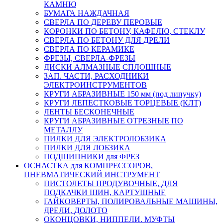
КАМНЮ
БУМАГА НАЖДАЧНАЯ
СВЕРЛА ПО ДЕРЕВУ ПЕРОВЫЕ
КОРОНКИ ПО БЕТОНУ, КАФЕЛЮ, СТЕКЛУ
СВЕРЛА ПО БЕТОНУ ДЛЯ ДРЕЛИ
СВЕРЛА ПО КЕРАМИКЕ
ФРЕЗЫ, СВЕРЛА-ФРЕЗЫ
ДИСКИ АЛМАЗНЫЕ СПЛОШНЫЕ
ЗАП. ЧАСТИ, РАСХОДНИКИ
ЭЛЕКТРОИНСТРУМЕНТОВ
КРУГИ АБРАЗИВНЫЕ 150 мм (под липучку)
КРУГИ ЛЕПЕСТКОВЫЕ ТОРЦЕВЫЕ (КЛТ)
ЛЕНТЫ БЕСКОНЕЧНЫЕ
КРУГИ АБРАЗИВНЫЕ ОТРЕЗНЫЕ ПО
МЕТАЛЛУ
ПИЛКИ ДЛЯ ЭЛЕКТРОЛОБЗИКА
ПИЛКИ ДЛЯ ЛОБЗИКА
ПОДШИПНИКИ для ФРЕЗ
ОСНАСТКА для КОМПРЕССОРОВ,
ПНЕВМАТИЧЕСКИЙ ИНСТРУМЕНТ
ПИСТОЛЕТЫ ПРОДУВОЧНЫЕ, ДЛЯ
ПОДКАЧКИ ШИН, КАРТУШНЫЕ
ГАЙКОВЕРТЫ, ПОЛИРОВАЛЬНЫЕ МАШИНЫ,
ДРЕЛИ, ДОЛОТО
ОКОНЦОВКИ, НИППЕЛИ. МУФТЫ