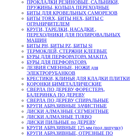
ПРОКЛАДКИ РЕЗИНОВЫЕ, САЛЬНИКИ,
ПРУЖИНЫ, КОЛЬЦА ПЕРЕХОДНЫЕ
БИТЫ ДЛЯ КРОВЕЛЬНЫХ САМОРЕЗОВ
БИТЫ TORX, БИТЫ НЕХ, БИТЫ С
ОГРАНИЧИТЕЛЕМ
КРУГИ, ТАРЕЛКИ, НАСАДКИ ,
ПЕРЕХОДНИКИ ДЛЯ ПОЛИРОВАЛЬНЫХ
МАШИН
БИТЫ PH, БИТЫ PZ, БИТЫ Sl
ТЕРМОКЛЕЙ, СТЕРЖНИ КЛЕЕВЫЕ
БУРЫ ДЛЯ ПЕРФОРАТОРА MAKITA
БУРЫ ДЛЯ ПЕРФОРАТОРА
ЛЕЗВИЯ СМЕННЫЕ, НОЖИ для
ЭЛЕКТРОРУБАНКОВ
КРЕСТИКИ, КЛИНЬЯ ДЛЯ КЛАДКИ ПЛИТКИ
КОРОНКИ БИМЕТАЛЛИЧЕСКИЕ
СВЕРЛА ПО ДЕРЕВУ ФОРЕСТЕРА,
БАЛЕРИНКА ПО ДЕРЕВУ
СВЕРЛА ПО ДЕРЕВУ СПИРАЛЬНЫЕ
КРУГИ АБРАЗИВНЫЕ ЗАЧИСТНЫЕ
ДИСКИ АЛМАЗНЫЕ СЕГМЕНТНЫЕ
ДИСКИ АЛМАЗНЫЕ TURBO
ДИСКИ ПИЛЬНЫЕ по ДЕРЕВУ
КРУГИ АБРАЗИВНЫЕ 125 мм (под липучку)
КРУГИ АБРАЗИВНЫЕ, ОТРЕЗНЫЕ ПО