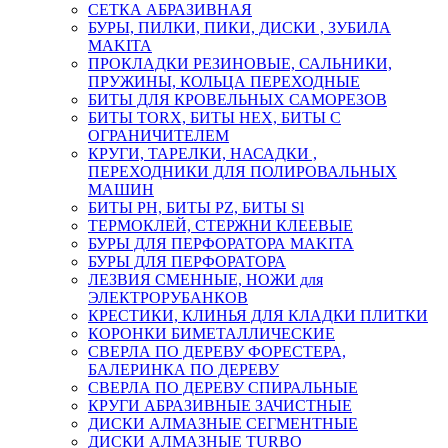
СЕТКА АБРАЗИВНАЯ
БУРЫ, ПИЛКИ, ПИКИ, ДИСКИ , ЗУБИЛА
MAKITA
ПРОКЛАДКИ РЕЗИНОВЫЕ, САЛЬНИКИ,
ПРУЖИНЫ, КОЛЬЦА ПЕРЕХОДНЫЕ
БИТЫ ДЛЯ КРОВЕЛЬНЫХ САМОРЕЗОВ
БИТЫ TORX, БИТЫ НЕХ, БИТЫ С
ОГРАНИЧИТЕЛЕМ
КРУГИ, ТАРЕЛКИ, НАСАДКИ ,
ПЕРЕХОДНИКИ ДЛЯ ПОЛИРОВАЛЬНЫХ
МАШИН
БИТЫ PH, БИТЫ PZ, БИТЫ Sl
ТЕРМОКЛЕЙ, СТЕРЖНИ КЛЕЕВЫЕ
БУРЫ ДЛЯ ПЕРФОРАТОРА MAKITA
БУРЫ ДЛЯ ПЕРФОРАТОРА
ЛЕЗВИЯ СМЕННЫЕ, НОЖИ для
ЭЛЕКТРОРУБАНКОВ
КРЕСТИКИ, КЛИНЬЯ ДЛЯ КЛАДКИ ПЛИТКИ
КОРОНКИ БИМЕТАЛЛИЧЕСКИЕ
СВЕРЛА ПО ДЕРЕВУ ФОРЕСТЕРА,
БАЛЕРИНКА ПО ДЕРЕВУ
СВЕРЛА ПО ДЕРЕВУ СПИРАЛЬНЫЕ
КРУГИ АБРАЗИВНЫЕ ЗАЧИСТНЫЕ
ДИСКИ АЛМАЗНЫЕ СЕГМЕНТНЫЕ
ДИСКИ АЛМАЗНЫЕ TURBO