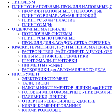
ЛИНОЛЕУМ
ПЛИНТУС НАПОЛЬНЫЙ, ПРОФИЛЯ НАПОЛЬНЫЕ,
ПРОФИЛЯ НАПОЛЬНЫЕ, СТЫКОВОЧНЫЕ
ПЛИНТУС ВИМАР / WIMAR ШИРОКИЙ
ПЛИНТУС 58 мм / ПЛАСТИК
ПЛИНТУС МДФ
ОТДЕЛОЧНЫЕ МАТЕРИАЛЫ
ПОТОЛОЧНЫЕ СИСТЕМЫ
ПЛИНТУСЫ ПОТОЛОЧНЫЕ
ПРОФИЛЯ ДЛЯ ФАСАДОВ, СЕТКА СЕРПЯНКА
КРАСКИ, ГЕРМЕТИКИ , ГРУНТЫ, ПЕНА, МАТЕРИА
РАСТВОРИТЕЛИ, УАЙТ-СПИРИТ, АЦЕТОН, О
ПЕНЫ МОНТАЖНЫЕ, ГЕРМЕТИКИ
ГРУНТ-ЭМАЛИ, ГРУНТОВКИ
ПИГМЕНТЫ ( колера )
РАСХОДНИКИ для АВТОМАЛЯРНОГО ДЕЛА
ИНСТРУМЕНТ
ЭЛЕКТРОИНСТРУМЕНТ
ТАЛИ, ТИСКИ
НАБОРЫ ИНСТРУМЕНТОВ, ЯЩИКИ для ИНСТ
ГОЛОВКИ МНОГОРАЗМЕРНЫЕ УНИВЕРСАЛЬ
ПАЯЛЬНИКИ, ПРИПОИ
ОТВЕРТКИ РЕВЕРСИВНЫЕ, УДАРНЫЕ
КЛЮЧИ КОМБИНИРОВАННЫЕ
КЛЮЧИ РОЖКОВЫЕ