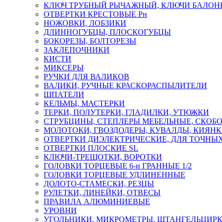
КЛЮЧ ТРУБНЫЙ РЫЧАЖНЫЙ, КЛЮЧИ БАЛО
ОТВЕРТКИ КРЕСТОВЫЕ Рн
НОЖОВКИ, ЛОБЗИКИ
ДЛИННОГУБЦЫ, ПЛОСКОГУБЦЫ
БОКОРЕЗЫ, БОЛТОРЕЗЫ
ЗАКЛЕПОЧНИКИ
КИСТИ
МИКСЕРЫ
РУЧКИ ДЛЯ ВАЛИКОВ
ВАЛИКИ, РУЧНЫЕ КРАСКОРАСПЫЛИТЕЛИ
ШПАТЕЛИ
КЕЛЬМЫ, МАСТЕРКИ
ТЕРКИ, ПОЛУТЕРКИ, ГЛАДИЛКИ, УТЮЖКИ
СТРУБЦИНЫ, СТЕПЛЕРЫ МЕБЕЛЬНЫЕ, СКОБ
МОЛОТОКИ, ГВОЗДОДЕРЫ, КУВАЛДЫ, КИЯН
ОТВЕРТКИ ДИЭЛЕКТРИЧЕСКИЕ, ДЛЯ ТОЧНЫХ
ОТВЕРТКИ ПЛОСКИЕ SL
КЛЮЧИ-ТРЕЩОТКИ, ВОРОТКИ
ГОЛОВКИ ТОРЦЕВЫЕ 6-и ГРАННЫЕ 1/2
ГОЛОВКИ ТОРЦЕВЫЕ УДЛИНЕННЫЕ
ДОЛОТО-СТАМЕСКИ, РЕЗЦЫ
РУЛЕТКИ, ЛИНЕЙКИ, ОТВЕСЫ
ПРАВИЛА АЛЮМИНИЕВЫЕ
УРОВНИ
УГОЛЬНИКИ, МИКРОМЕТРЫ, ШТАНГЕЛЬЦИР