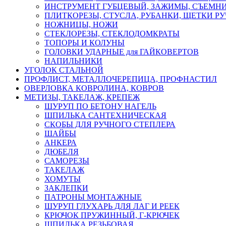
ИНСТРУМЕНТ ГУБЦЕВЫЙ, ЗАЖИМЫ, СЪЕМНИ
ПЛИТКОРЕЗЫ, СТУСЛА, РУБАНКИ, ЩЕТКИ Р
НОЖНИЦЫ, НОЖИ
СТЕКЛОРЕЗЫ, СТЕКЛОДОМКРАТЫ
ТОПОРЫ И КОЛУНЫ
ГОЛОВКИ УДАРНЫЕ для ГАЙКОВЕРТОВ
НАПИЛЬНИКИ
УГОЛОК СТАЛЬНОЙ
ПРОФЛИСТ, МЕТАЛЛОЧЕРЕПИЦА, ПРОФНАСТИЛ
ОВЕРЛОВКА КОВРОЛИНА, КОВРОВ
МЕТИЗЫ, ТАКЕЛАЖ, КРЕПЕЖ
ШУРУП ПО БЕТОНУ НАГЕЛЬ
ШПИЛЬКА САНТЕХНИЧЕСКАЯ
СКОБЫ ДЛЯ РУЧНОГО СТЕПЛЕРА
ШАЙБЫ
АНКЕРА
ДЮБЕЛЯ
САМОРЕЗЫ
ТАКЕЛАЖ
ХОМУТЫ
ЗАКЛЕПКИ
ПАТРОНЫ МОНТАЖНЫЕ
ШУРУП ГЛУХАРЬ ДЛЯ ЛАГ И РЕЕК
КРЮЧОК ПРУЖИННЫЙ, Г-КРЮЧЕК
ШПИЛЬКА РЕЗЬБОВАЯ