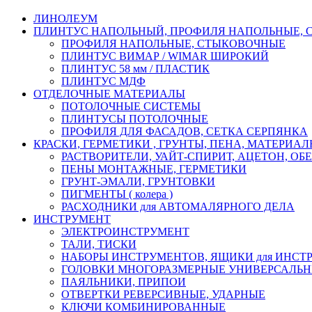
ЛИНОЛЕУМ
ПЛИНТУС НАПОЛЬНЫЙ, ПРОФИЛЯ НАПОЛЬНЫЕ,
ПРОФИЛЯ НАПОЛЬНЫЕ, СТЫКОВОЧНЫЕ
ПЛИНТУС ВИМАР / WIMAR ШИРОКИЙ
ПЛИНТУС 58 мм / ПЛАСТИК
ПЛИНТУС МДФ
ОТДЕЛОЧНЫЕ МАТЕРИАЛЫ
ПОТОЛОЧНЫЕ СИСТЕМЫ
ПЛИНТУСЫ ПОТОЛОЧНЫЕ
ПРОФИЛЯ ДЛЯ ФАСАДОВ, СЕТКА СЕРПЯНКА
КРАСКИ, ГЕРМЕТИКИ , ГРУНТЫ, ПЕНА, МАТЕРИА
РАСТВОРИТЕЛИ, УАЙТ-СПИРИТ, АЦЕТОН, О
ПЕНЫ МОНТАЖНЫЕ, ГЕРМЕТИКИ
ГРУНТ-ЭМАЛИ, ГРУНТОВКИ
ПИГМЕНТЫ ( колера )
РАСХОДНИКИ для АВТОМАЛЯРНОГО ДЕЛА
ИНСТРУМЕНТ
ЭЛЕКТРОИНСТРУМЕНТ
ТАЛИ, ТИСКИ
НАБОРЫ ИНСТРУМЕНТОВ, ЯЩИКИ для ИНСТ
ГОЛОВКИ МНОГОРАЗМЕРНЫЕ УНИВЕРСАЛЬ
ПАЯЛЬНИКИ, ПРИПОИ
ОТВЕРТКИ РЕВЕРСИВНЫЕ, УДАРНЫЕ
КЛЮЧИ КОМБИНИРОВАННЫЕ