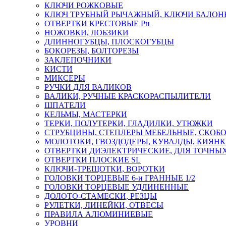
КЛЮЧИ РОЖКОВЫЕ
КЛЮЧ ТРУБНЫЙ РЫЧАЖНЫЙ, КЛЮЧИ БАЛО
ОТВЕРТКИ КРЕСТОВЫЕ Рн
НОЖОВКИ, ЛОБЗИКИ
ДЛИННОГУБЦЫ, ПЛОСКОГУБЦЫ
БОКОРЕЗЫ, БОЛТОРЕЗЫ
ЗАКЛЕПОЧНИКИ
КИСТИ
МИКСЕРЫ
РУЧКИ ДЛЯ ВАЛИКОВ
ВАЛИКИ, РУЧНЫЕ КРАСКОРАСПЫЛИТЕЛИ
ШПАТЕЛИ
КЕЛЬМЫ, МАСТЕРКИ
ТЕРКИ, ПОЛУТЕРКИ, ГЛАДИЛКИ, УТЮЖКИ
СТРУБЦИНЫ, СТЕПЛЕРЫ МЕБЕЛЬНЫЕ, СКОБ
МОЛОТОКИ, ГВОЗДОДЕРЫ, КУВАЛДЫ, КИЯН
ОТВЕРТКИ ДИЭЛЕКТРИЧЕСКИЕ, ДЛЯ ТОЧНЫХ
ОТВЕРТКИ ПЛОСКИЕ SL
КЛЮЧИ-ТРЕЩОТКИ, ВОРОТКИ
ГОЛОВКИ ТОРЦЕВЫЕ 6-и ГРАННЫЕ 1/2
ГОЛОВКИ ТОРЦЕВЫЕ УДЛИНЕННЫЕ
ДОЛОТО-СТАМЕСКИ, РЕЗЦЫ
РУЛЕТКИ, ЛИНЕЙКИ, ОТВЕСЫ
ПРАВИЛА АЛЮМИНИЕВЫЕ
УРОВНИ