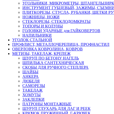
УГОЛЬНИКИ, МИКРОМЕТРЫ, ШТАНГЕЛЬЦИР
ИНСТРУМЕНТ ГУБЦЕВЫЙ, ЗАЖИМЫ, СЪЕМНИ
ПЛИТКОРЕЗЫ, СТУСЛА, РУБАНКИ, ЩЕТКИ Р
НОЖНИЦЫ, НОЖИ
СТЕКЛОРЕЗЫ, СТЕКЛОДОМКРАТЫ
ТОПОРЫ И КОЛУНЫ
ГОЛОВКИ УДАРНЫЕ для ГАЙКОВЕРТОВ
НАПИЛЬНИКИ
УГОЛОК СТАЛЬНОЙ
ПРОФЛИСТ, МЕТАЛЛОЧЕРЕПИЦА, ПРОФНАСТИЛ
ОВЕРЛОВКА КОВРОЛИНА, КОВРОВ
МЕТИЗЫ, ТАКЕЛАЖ, КРЕПЕЖ
ШУРУП ПО БЕТОНУ НАГЕЛЬ
ШПИЛЬКА САНТЕХНИЧЕСКАЯ
СКОБЫ ДЛЯ РУЧНОГО СТЕПЛЕРА
ШАЙБЫ
АНКЕРА
ДЮБЕЛЯ
САМОРЕЗЫ
ТАКЕЛАЖ
ХОМУТЫ
ЗАКЛЕПКИ
ПАТРОНЫ МОНТАЖНЫЕ
ШУРУП ГЛУХАРЬ ДЛЯ ЛАГ И РЕЕК
КРЮЧОК ПРУЖИННЫЙ, Г-КРЮЧЕК