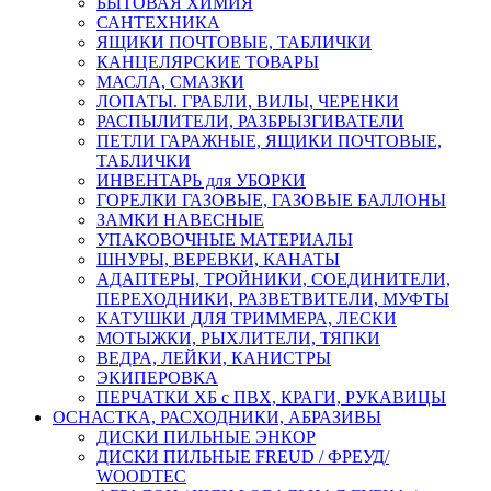
БЫТОВАЯ ХИМИЯ
САНТЕХНИКА
ЯЩИКИ ПОЧТОВЫЕ, ТАБЛИЧКИ
КАНЦЕЛЯРСКИЕ ТОВАРЫ
МАСЛА, СМАЗКИ
ЛОПАТЫ. ГРАБЛИ, ВИЛЫ, ЧЕРЕНКИ
РАСПЫЛИТЕЛИ, РАЗБРЫЗГИВАТЕЛИ
ПЕТЛИ ГАРАЖНЫЕ, ЯЩИКИ ПОЧТОВЫЕ,
ТАБЛИЧКИ
ИНВЕНТАРЬ для УБОРКИ
ГОРЕЛКИ ГАЗОВЫЕ, ГАЗОВЫЕ БАЛЛОНЫ
ЗАМКИ НАВЕСНЫЕ
УПАКОВОЧНЫЕ МАТЕРИАЛЫ
ШНУРЫ, ВЕРЕВКИ, КАНАТЫ
АДАПТЕРЫ, ТРОЙНИКИ, СОЕДИНИТЕЛИ,
ПЕРЕХОДНИКИ, РАЗВЕТВИТЕЛИ, МУФТЫ
КАТУШКИ ДЛЯ ТРИММЕРА, ЛЕСКИ
МОТЫЖКИ, РЫХЛИТЕЛИ, ТЯПКИ
ВЕДРА, ЛЕЙКИ, КАНИСТРЫ
ЭКИПЕРОВКА
ПЕРЧАТКИ ХБ с ПВХ, КРАГИ, РУКАВИЦЫ
ОСНАСТКА, РАСХОДНИКИ, АБРАЗИВЫ
ДИСКИ ПИЛЬНЫЕ ЭНКОР
ДИСКИ ПИЛЬНЫЕ FREUD / ФРЕУД/
WOODTEC