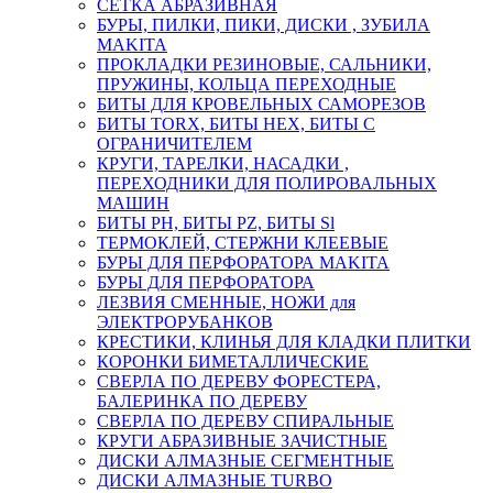
СЕТКА АБРАЗИВНАЯ
БУРЫ, ПИЛКИ, ПИКИ, ДИСКИ , ЗУБИЛА
MAKITA
ПРОКЛАДКИ РЕЗИНОВЫЕ, САЛЬНИКИ,
ПРУЖИНЫ, КОЛЬЦА ПЕРЕХОДНЫЕ
БИТЫ ДЛЯ КРОВЕЛЬНЫХ САМОРЕЗОВ
БИТЫ TORX, БИТЫ НЕХ, БИТЫ С
ОГРАНИЧИТЕЛЕМ
КРУГИ, ТАРЕЛКИ, НАСАДКИ ,
ПЕРЕХОДНИКИ ДЛЯ ПОЛИРОВАЛЬНЫХ
МАШИН
БИТЫ PH, БИТЫ PZ, БИТЫ Sl
ТЕРМОКЛЕЙ, СТЕРЖНИ КЛЕЕВЫЕ
БУРЫ ДЛЯ ПЕРФОРАТОРА MAKITA
БУРЫ ДЛЯ ПЕРФОРАТОРА
ЛЕЗВИЯ СМЕННЫЕ, НОЖИ для
ЭЛЕКТРОРУБАНКОВ
КРЕСТИКИ, КЛИНЬЯ ДЛЯ КЛАДКИ ПЛИТКИ
КОРОНКИ БИМЕТАЛЛИЧЕСКИЕ
СВЕРЛА ПО ДЕРЕВУ ФОРЕСТЕРА,
БАЛЕРИНКА ПО ДЕРЕВУ
СВЕРЛА ПО ДЕРЕВУ СПИРАЛЬНЫЕ
КРУГИ АБРАЗИВНЫЕ ЗАЧИСТНЫЕ
ДИСКИ АЛМАЗНЫЕ СЕГМЕНТНЫЕ
ДИСКИ АЛМАЗНЫЕ TURBO