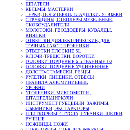
ШПАТЕЛИ
КЕЛЬМЫ, МАСТЕРКИ
ТЕРКИ, ПОЛУТЕРКИ, ГЛАДИЛКИ, УТЮЖКИ
СТРУБЦИНЫ, СТЕПЛЕРЫ МЕБЕЛЬНЫЕ,
СКОБОУДАЛИТЕЛИ
МОЛОТОКИ, ГВОЗДОДЕРЫ, КУВАЛДЫ,
КИЯНКИ
ОТВЕРТКИ ДИЭЛЕКТРИЧЕСКИЕ, ДЛЯ
ТОЧНЫХ РАБОТ, ПРОБНИКИ
ОТВЕРТКИ ПЛОСКИЕ SL
КЛЮЧИ-ТРЕЩОТКИ, ВОРОТКИ
ГОЛОВКИ ТОРЦЕВЫЕ 6-и ГРАННЫЕ 1/2
ГОЛОВКИ ТОРЦЕВЫЕ УДЛИНЕННЫЕ
ДОЛОТО-СТАМЕСКИ, РЕЗЦЫ
РУЛЕТКИ, ЛИНЕЙКИ, ОТВЕСЫ
ПРАВИЛА АЛЮМИНИЕВЫЕ
УРОВНИ
УГОЛЬНИКИ, МИКРОМЕТРЫ,
ШТАНГЕЛЬЦИРКУЛИ
ИНСТРУМЕНТ ГУБЦЕВЫЙ, ЗАЖИМЫ,
СЪЕМНИКИ, ЭКСТАРКТОРЫ
ПЛИТКОРЕЗЫ, СТУСЛА, РУБАНКИ, ЩЕТКИ
РУЧНЫЕ
НОЖНИЦЫ, НОЖИ
СТЕКЛОРЕЗЫ, СТЕКЛОДОМКРАТЫ