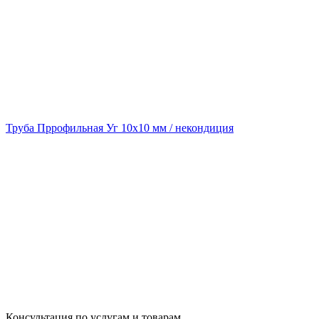
Труба Пррофильная Уг 10х10 мм / некондиция
Консультация по услугам и товарам