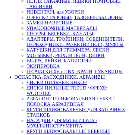
ПЕТЛИ ГАРАЖНЫЕ, ЯЩИКИ ПОЧТОВЫЕ,
ТАБЛИЧКИ
ИНВЕНТАРЬ для УБОРКИ
ГОРЕЛКИ ГАЗОВЫЕ, ГАЗОВЫЕ БАЛЛОНЫ
ЗАМКИ НАВЕСНЫЕ
УПАКОВОЧНЫЕ МАТЕРИАЛЫ
ШНУРЫ, ВЕРЕВКИ, КАНАТЫ
АДАПТЕРЫ, ТРОЙНИКИ, СОЕДИНИТЕЛИ,
ПЕРЕХОДНИКИ, РАЗВЕТВИТЕЛИ, МУФТЫ
КАТУШКИ ДЛЯ ТРИММЕРА, ЛЕСКИ
МОТЫЖКИ, РЫХЛИТЕЛИ, ТЯПКИ
ВЕДРА, ЛЕЙКИ, КАНИСТРЫ
ЭКИПЕРОВКА
ПЕРЧАТКИ ХБ с ПВХ, КРАГИ, РУКАВИЦЫ
ОСНАСТКА, РАСХОДНИКИ, АБРАЗИВЫ
ДИСКИ ПИЛЬНЫЕ ЭНКОР
ДИСКИ ПИЛЬНЫЕ FREUD / ФРЕУД/
WOODTEC
АБРАЛОН / ШЛИФОВАЛЬНАЯ ГУБКА /
ПОЛОСКА АБРАЗИВНАЯ
КРУГИ ШЛИФОВАЛЬНЫЕ ДЛЯ ЗАТОЧНЫХ
СТАНКОВ
НАСАДКИ ДЛЯ МУЛЬТИТУЛА /
МУЛЬТИИНСТРУМЕНТА
КРУГИ ШЛИФОВАЛЬНЫЕ ВЕЕРНЫЕ