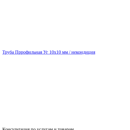
Труба Пррофильная Уг 10х10 мм / некондиция
Консультация по услугам и товарам