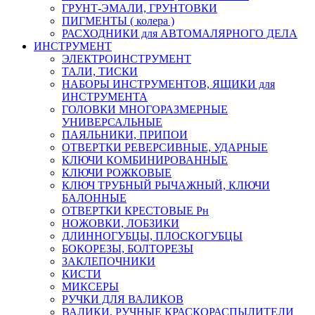
ГРУНТ-ЭМАЛИ, ГРУНТОВКИ
ПИГМЕНТЫ ( колера )
РАСХОДНИКИ для АВТОМАЛЯРНОГО ДЕЛА
ИНСТРУМЕНТ
ЭЛЕКТРОИНСТРУМЕНТ
ТАЛИ, ТИСКИ
НАБОРЫ ИНСТРУМЕНТОВ, ЯЩИКИ для
ИНСТРУМЕНТА
ГОЛОВКИ МНОГОРАЗМЕРНЫЕ
УНИВЕРСАЛЬНЫЕ
ПАЯЛЬНИКИ, ПРИПОИ
ОТВЕРТКИ РЕВЕРСИВНЫЕ, УДАРНЫЕ
КЛЮЧИ КОМБИНИРОВАННЫЕ
КЛЮЧИ РОЖКОВЫЕ
КЛЮЧ ТРУБНЫЙ РЫЧАЖНЫЙ, КЛЮЧИ
БАЛОННЫЕ
ОТВЕРТКИ КРЕСТОВЫЕ Рн
НОЖОВКИ, ЛОБЗИКИ
ДЛИННОГУБЦЫ, ПЛОСКОГУБЦЫ
БОКОРЕЗЫ, БОЛТОРЕЗЫ
ЗАКЛЕПОЧНИКИ
КИСТИ
МИКСЕРЫ
РУЧКИ ДЛЯ ВАЛИКОВ
ВАЛИКИ, РУЧНЫЕ КРАСКОРАСПЫЛИТЕЛИ