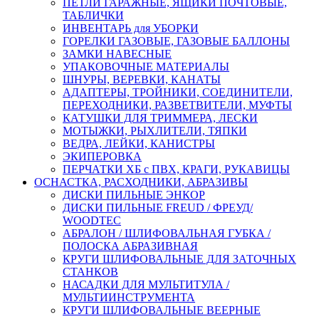
ПЕТЛИ ГАРАЖНЫЕ, ЯЩИКИ ПОЧТОВЫЕ,
ТАБЛИЧКИ
ИНВЕНТАРЬ для УБОРКИ
ГОРЕЛКИ ГАЗОВЫЕ, ГАЗОВЫЕ БАЛЛОНЫ
ЗАМКИ НАВЕСНЫЕ
УПАКОВОЧНЫЕ МАТЕРИАЛЫ
ШНУРЫ, ВЕРЕВКИ, КАНАТЫ
АДАПТЕРЫ, ТРОЙНИКИ, СОЕДИНИТЕЛИ,
ПЕРЕХОДНИКИ, РАЗВЕТВИТЕЛИ, МУФТЫ
КАТУШКИ ДЛЯ ТРИММЕРА, ЛЕСКИ
МОТЫЖКИ, РЫХЛИТЕЛИ, ТЯПКИ
ВЕДРА, ЛЕЙКИ, КАНИСТРЫ
ЭКИПЕРОВКА
ПЕРЧАТКИ ХБ с ПВХ, КРАГИ, РУКАВИЦЫ
ОСНАСТКА, РАСХОДНИКИ, АБРАЗИВЫ
ДИСКИ ПИЛЬНЫЕ ЭНКОР
ДИСКИ ПИЛЬНЫЕ FREUD / ФРЕУД/
WOODTEC
АБРАЛОН / ШЛИФОВАЛЬНАЯ ГУБКА /
ПОЛОСКА АБРАЗИВНАЯ
КРУГИ ШЛИФОВАЛЬНЫЕ ДЛЯ ЗАТОЧНЫХ
СТАНКОВ
НАСАДКИ ДЛЯ МУЛЬТИТУЛА /
МУЛЬТИИНСТРУМЕНТА
КРУГИ ШЛИФОВАЛЬНЫЕ ВЕЕРНЫЕ