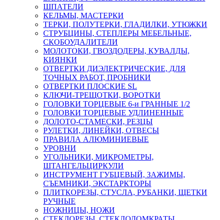
ШПАТЕЛИ
КЕЛЬМЫ, МАСТЕРКИ
ТЕРКИ, ПОЛУТЕРКИ, ГЛАДИЛКИ, УТЮЖКИ
СТРУБЦИНЫ, СТЕПЛЕРЫ МЕБЕЛЬНЫЕ,
СКОБОУДАЛИТЕЛИ
МОЛОТОКИ, ГВОЗДОДЕРЫ, КУВАЛДЫ,
КИЯНКИ
ОТВЕРТКИ ДИЭЛЕКТРИЧЕСКИЕ, ДЛЯ
ТОЧНЫХ РАБОТ, ПРОБНИКИ
ОТВЕРТКИ ПЛОСКИЕ SL
КЛЮЧИ-ТРЕЩОТКИ, ВОРОТКИ
ГОЛОВКИ ТОРЦЕВЫЕ 6-и ГРАННЫЕ 1/2
ГОЛОВКИ ТОРЦЕВЫЕ УДЛИНЕННЫЕ
ДОЛОТО-СТАМЕСКИ, РЕЗЦЫ
РУЛЕТКИ, ЛИНЕЙКИ, ОТВЕСЫ
ПРАВИЛА АЛЮМИНИЕВЫЕ
УРОВНИ
УГОЛЬНИКИ, МИКРОМЕТРЫ,
ШТАНГЕЛЬЦИРКУЛИ
ИНСТРУМЕНТ ГУБЦЕВЫЙ, ЗАЖИМЫ,
СЪЕМНИКИ, ЭКСТАРКТОРЫ
ПЛИТКОРЕЗЫ, СТУСЛА, РУБАНКИ, ЩЕТКИ
РУЧНЫЕ
НОЖНИЦЫ, НОЖИ
СТЕКЛОРЕЗЫ, СТЕКЛОДОМКРАТЫ