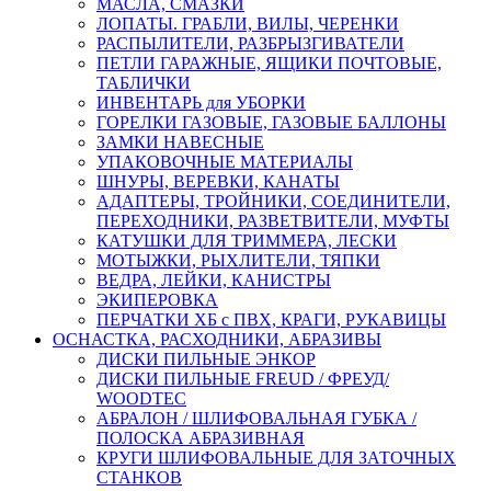
МАСЛА, СМАЗКИ
ЛОПАТЫ. ГРАБЛИ, ВИЛЫ, ЧЕРЕНКИ
РАСПЫЛИТЕЛИ, РАЗБРЫЗГИВАТЕЛИ
ПЕТЛИ ГАРАЖНЫЕ, ЯЩИКИ ПОЧТОВЫЕ,
ТАБЛИЧКИ
ИНВЕНТАРЬ для УБОРКИ
ГОРЕЛКИ ГАЗОВЫЕ, ГАЗОВЫЕ БАЛЛОНЫ
ЗАМКИ НАВЕСНЫЕ
УПАКОВОЧНЫЕ МАТЕРИАЛЫ
ШНУРЫ, ВЕРЕВКИ, КАНАТЫ
АДАПТЕРЫ, ТРОЙНИКИ, СОЕДИНИТЕЛИ,
ПЕРЕХОДНИКИ, РАЗВЕТВИТЕЛИ, МУФТЫ
КАТУШКИ ДЛЯ ТРИММЕРА, ЛЕСКИ
МОТЫЖКИ, РЫХЛИТЕЛИ, ТЯПКИ
ВЕДРА, ЛЕЙКИ, КАНИСТРЫ
ЭКИПЕРОВКА
ПЕРЧАТКИ ХБ с ПВХ, КРАГИ, РУКАВИЦЫ
ОСНАСТКА, РАСХОДНИКИ, АБРАЗИВЫ
ДИСКИ ПИЛЬНЫЕ ЭНКОР
ДИСКИ ПИЛЬНЫЕ FREUD / ФРЕУД/
WOODTEC
АБРАЛОН / ШЛИФОВАЛЬНАЯ ГУБКА /
ПОЛОСКА АБРАЗИВНАЯ
КРУГИ ШЛИФОВАЛЬНЫЕ ДЛЯ ЗАТОЧНЫХ
СТАНКОВ