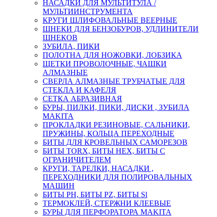
НАСАДКИ ДЛЯ МУЛЬТИТУЛА /
МУЛЬТИИНСТРУМЕНТА
КРУГИ ШЛИФОВАЛЬНЫЕ ВЕЕРНЫЕ
ШНЕКИ ДЛЯ БЕНЗОБУРОВ, УДЛИНИТЕЛИ
ШНЕКОВ
ЗУБИЛА, ПИКИ
ПОЛОТНА ДЛЯ НОЖОВКИ, ЛОБЗИКА
ЩЕТКИ ПРОВОЛОЧНЫЕ, ЧАШКИ
АЛМАЗНЫЕ
СВЕРЛА АЛМАЗНЫЕ ТРУБЧАТЫЕ ДЛЯ
СТЕКЛА И КАФЕЛЯ
СЕТКА АБРАЗИВНАЯ
БУРЫ, ПИЛКИ, ПИКИ, ДИСКИ , ЗУБИЛА
MAKITA
ПРОКЛАДКИ РЕЗИНОВЫЕ, САЛЬНИКИ,
ПРУЖИНЫ, КОЛЬЦА ПЕРЕХОДНЫЕ
БИТЫ ДЛЯ КРОВЕЛЬНЫХ САМОРЕЗОВ
БИТЫ TORX, БИТЫ НЕХ, БИТЫ С
ОГРАНИЧИТЕЛЕМ
КРУГИ, ТАРЕЛКИ, НАСАДКИ ,
ПЕРЕХОДНИКИ ДЛЯ ПОЛИРОВАЛЬНЫХ
МАШИН
БИТЫ PH, БИТЫ PZ, БИТЫ Sl
ТЕРМОКЛЕЙ, СТЕРЖНИ КЛЕЕВЫЕ
БУРЫ ДЛЯ ПЕРФОРАТОРА MAKITA