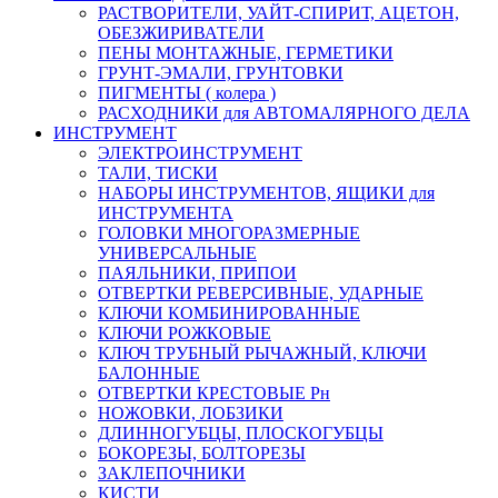
РАСТВОРИТЕЛИ, УАЙТ-СПИРИТ, АЦЕТОН,
ОБЕЗЖИРИВАТЕЛИ
ПЕНЫ МОНТАЖНЫЕ, ГЕРМЕТИКИ
ГРУНТ-ЭМАЛИ, ГРУНТОВКИ
ПИГМЕНТЫ ( колера )
РАСХОДНИКИ для АВТОМАЛЯРНОГО ДЕЛА
ИНСТРУМЕНТ
ЭЛЕКТРОИНСТРУМЕНТ
ТАЛИ, ТИСКИ
НАБОРЫ ИНСТРУМЕНТОВ, ЯЩИКИ для
ИНСТРУМЕНТА
ГОЛОВКИ МНОГОРАЗМЕРНЫЕ
УНИВЕРСАЛЬНЫЕ
ПАЯЛЬНИКИ, ПРИПОИ
ОТВЕРТКИ РЕВЕРСИВНЫЕ, УДАРНЫЕ
КЛЮЧИ КОМБИНИРОВАННЫЕ
КЛЮЧИ РОЖКОВЫЕ
КЛЮЧ ТРУБНЫЙ РЫЧАЖНЫЙ, КЛЮЧИ
БАЛОННЫЕ
ОТВЕРТКИ КРЕСТОВЫЕ Рн
НОЖОВКИ, ЛОБЗИКИ
ДЛИННОГУБЦЫ, ПЛОСКОГУБЦЫ
БОКОРЕЗЫ, БОЛТОРЕЗЫ
ЗАКЛЕПОЧНИКИ
КИСТИ