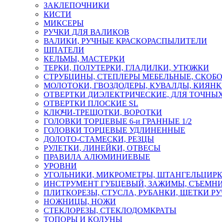
ЗАКЛЕПОЧНИКИ
КИСТИ
МИКСЕРЫ
РУЧКИ ДЛЯ ВАЛИКОВ
ВАЛИКИ, РУЧНЫЕ КРАСКОРАСПЫЛИТЕЛИ
ШПАТЕЛИ
КЕЛЬМЫ, МАСТЕРКИ
ТЕРКИ, ПОЛУТЕРКИ, ГЛАДИЛКИ, УТЮЖКИ
СТРУБЦИНЫ, СТЕПЛЕРЫ МЕБЕЛЬНЫЕ, СКОБ
МОЛОТОКИ, ГВОЗДОДЕРЫ, КУВАЛДЫ, КИЯН
ОТВЕРТКИ ДИЭЛЕКТРИЧЕСКИЕ, ДЛЯ ТОЧНЫХ
ОТВЕРТКИ ПЛОСКИЕ SL
КЛЮЧИ-ТРЕЩОТКИ, ВОРОТКИ
ГОЛОВКИ ТОРЦЕВЫЕ 6-и ГРАННЫЕ 1/2
ГОЛОВКИ ТОРЦЕВЫЕ УДЛИНЕННЫЕ
ДОЛОТО-СТАМЕСКИ, РЕЗЦЫ
РУЛЕТКИ, ЛИНЕЙКИ, ОТВЕСЫ
ПРАВИЛА АЛЮМИНИЕВЫЕ
УРОВНИ
УГОЛЬНИКИ, МИКРОМЕТРЫ, ШТАНГЕЛЬЦИР
ИНСТРУМЕНТ ГУБЦЕВЫЙ, ЗАЖИМЫ, СЪЕМНИ
ПЛИТКОРЕЗЫ, СТУСЛА, РУБАНКИ, ЩЕТКИ Р
НОЖНИЦЫ, НОЖИ
СТЕКЛОРЕЗЫ, СТЕКЛОДОМКРАТЫ
ТОПОРЫ И КОЛУНЫ