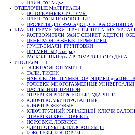
ПЛИНТУС МДФ
ОТДЕЛОЧНЫЕ МАТЕРИАЛЫ
ПОТОЛОЧНЫЕ СИСТЕМЫ
ПЛИНТУСЫ ПОТОЛОЧНЫЕ
ПРОФИЛЯ ДЛЯ ФАСАДОВ, СЕТКА СЕРПЯНКА
КРАСКИ, ГЕРМЕТИКИ , ГРУНТЫ, ПЕНА, МАТЕРИА
РАСТВОРИТЕЛИ, УАЙТ-СПИРИТ, АЦЕТОН, О
ПЕНЫ МОНТАЖНЫЕ, ГЕРМЕТИКИ
ГРУНТ-ЭМАЛИ, ГРУНТОВКИ
ПИГМЕНТЫ ( колера )
РАСХОДНИКИ для АВТОМАЛЯРНОГО ДЕЛА
ИНСТРУМЕНТ
ЭЛЕКТРОИНСТРУМЕНТ
ТАЛИ, ТИСКИ
НАБОРЫ ИНСТРУМЕНТОВ, ЯЩИКИ для ИНСТ
ГОЛОВКИ МНОГОРАЗМЕРНЫЕ УНИВЕРСАЛЬ
ПАЯЛЬНИКИ, ПРИПОИ
ОТВЕРТКИ РЕВЕРСИВНЫЕ, УДАРНЫЕ
КЛЮЧИ КОМБИНИРОВАННЫЕ
КЛЮЧИ РОЖКОВЫЕ
КЛЮЧ ТРУБНЫЙ РЫЧАЖНЫЙ, КЛЮЧИ БАЛО
ОТВЕРТКИ КРЕСТОВЫЕ Рн
НОЖОВКИ, ЛОБЗИКИ
ДЛИННОГУБЦЫ, ПЛОСКОГУБЦЫ
БОКОРЕЗЫ, БОЛТОРЕЗЫ