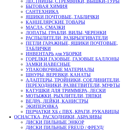
ЛЕСТНИЦЫ, СТРЕМЯНКИ, ВЫШКИ-ТУРЫ
БЫТОВАЯ ХИМИЯ
САНТЕХНИКА
ЯЩИКИ ПОЧТОВЫЕ, ТАБЛИЧКИ
КАНЦЕЛЯРСКИЕ ТОВАРЫ
МАСЛА, СМАЗКИ
ЛОПАТЫ. ГРАБЛИ, ВИЛЫ, ЧЕРЕНКИ
РАСПЫЛИТЕЛИ, РАЗБРЫЗГИВАТЕЛИ
ПЕТЛИ ГАРАЖНЫЕ, ЯЩИКИ ПОЧТОВЫЕ,
ТАБЛИЧКИ
ИНВЕНТАРЬ для УБОРКИ
ГОРЕЛКИ ГАЗОВЫЕ, ГАЗОВЫЕ БАЛЛОНЫ
ЗАМКИ НАВЕСНЫЕ
УПАКОВОЧНЫЕ МАТЕРИАЛЫ
ШНУРЫ, ВЕРЕВКИ, КАНАТЫ
АДАПТЕРЫ, ТРОЙНИКИ, СОЕДИНИТЕЛИ,
ПЕРЕХОДНИКИ, РАЗВЕТВИТЕЛИ, МУФТЫ
КАТУШКИ ДЛЯ ТРИММЕРА, ЛЕСКИ
МОТЫЖКИ, РЫХЛИТЕЛИ, ТЯПКИ
ВЕДРА, ЛЕЙКИ, КАНИСТРЫ
ЭКИПЕРОВКА
ПЕРЧАТКИ ХБ с ПВХ, КРАГИ, РУКАВИЦЫ
ОСНАСТКА, РАСХОДНИКИ, АБРАЗИВЫ
ДИСКИ ПИЛЬНЫЕ ЭНКОР
ДИСКИ ПИЛЬНЫЕ FREUD / ФРЕУД/