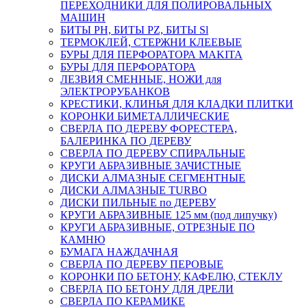
ПЕРЕХОДНИКИ ДЛЯ ПОЛИРОВАЛЬНЫХ
МАШИН
БИТЫ PH, БИТЫ PZ, БИТЫ Sl
ТЕРМОКЛЕЙ, СТЕРЖНИ КЛЕЕВЫЕ
БУРЫ ДЛЯ ПЕРФОРАТОРА MAKITA
БУРЫ ДЛЯ ПЕРФОРАТОРА
ЛЕЗВИЯ СМЕННЫЕ, НОЖИ для
ЭЛЕКТРОРУБАНКОВ
КРЕСТИКИ, КЛИНЬЯ ДЛЯ КЛАДКИ ПЛИТКИ
КОРОНКИ БИМЕТАЛЛИЧЕСКИЕ
СВЕРЛА ПО ДЕРЕВУ ФОРЕСТЕРА,
БАЛЕРИНКА ПО ДЕРЕВУ
СВЕРЛА ПО ДЕРЕВУ СПИРАЛЬНЫЕ
КРУГИ АБРАЗИВНЫЕ ЗАЧИСТНЫЕ
ДИСКИ АЛМАЗНЫЕ СЕГМЕНТНЫЕ
ДИСКИ АЛМАЗНЫЕ TURBO
ДИСКИ ПИЛЬНЫЕ по ДЕРЕВУ
КРУГИ АБРАЗИВНЫЕ 125 мм (под липучку)
КРУГИ АБРАЗИВНЫЕ, ОТРЕЗНЫЕ ПО
КАМНЮ
БУМАГА НАЖДАЧНАЯ
СВЕРЛА ПО ДЕРЕВУ ПЕРОВЫЕ
КОРОНКИ ПО БЕТОНУ, КАФЕЛЮ, СТЕКЛУ
СВЕРЛА ПО БЕТОНУ ДЛЯ ДРЕЛИ
СВЕРЛА ПО КЕРАМИКЕ