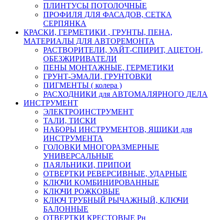
ПЛИНТУСЫ ПОТОЛОЧНЫЕ
ПРОФИЛЯ ДЛЯ ФАСАДОВ, СЕТКА
СЕРПЯНКА
КРАСКИ, ГЕРМЕТИКИ , ГРУНТЫ, ПЕНА,
МАТЕРИАЛЫ ДЛЯ АВТОРЕМОНТА
РАСТВОРИТЕЛИ, УАЙТ-СПИРИТ, АЦЕТОН,
ОБЕЗЖИРИВАТЕЛИ
ПЕНЫ МОНТАЖНЫЕ, ГЕРМЕТИКИ
ГРУНТ-ЭМАЛИ, ГРУНТОВКИ
ПИГМЕНТЫ ( колера )
РАСХОДНИКИ для АВТОМАЛЯРНОГО ДЕЛА
ИНСТРУМЕНТ
ЭЛЕКТРОИНСТРУМЕНТ
ТАЛИ, ТИСКИ
НАБОРЫ ИНСТРУМЕНТОВ, ЯЩИКИ для
ИНСТРУМЕНТА
ГОЛОВКИ МНОГОРАЗМЕРНЫЕ
УНИВЕРСАЛЬНЫЕ
ПАЯЛЬНИКИ, ПРИПОИ
ОТВЕРТКИ РЕВЕРСИВНЫЕ, УДАРНЫЕ
КЛЮЧИ КОМБИНИРОВАННЫЕ
КЛЮЧИ РОЖКОВЫЕ
КЛЮЧ ТРУБНЫЙ РЫЧАЖНЫЙ, КЛЮЧИ
БАЛОННЫЕ
ОТВЕРТКИ КРЕСТОВЫЕ Рн