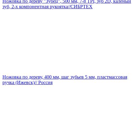
Ножовка по дереву "Зубец", 500 мм, 7-8 TPI, зуб 2D, каленый
зуб, 2-х компонентная рукоятка//СИБРТЕХ
Ножовка по дереву, 400 мм, шаг зубьев 5 мм, пластмассовая
ручка (Ижевск)// Россия