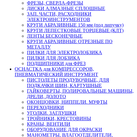
ФРЕЗЫ, СВЕРЛА-ФРЕЗЫ
ДИСКИ АЛМАЗНЫЕ СПЛОШНЫЕ
ЗАП. ЧАСТИ, РАСХОДНИКИ
ЭЛЕКТРОИНСТРУМЕНТОВ
КРУГИ АБРАЗИВНЫЕ 150 мм (под липучку)
КРУГИ ЛЕПЕСТКОВЫЕ ТОРЦЕВЫЕ (КЛТ)
ЛЕНТЫ БЕСКОНЕЧНЫЕ
КРУГИ АБРАЗИВНЫЕ ОТРЕЗНЫЕ ПО
МЕТАЛЛУ
ПИЛКИ ДЛЯ ЭЛЕКТРОЛОБЗИКА
ПИЛКИ ДЛЯ ЛОБЗИКА
ПОДШИПНИКИ для ФРЕЗ
ОСНАСТКА для КОМПРЕССОРОВ,
ПНЕВМАТИЧЕСКИЙ ИНСТРУМЕНТ
ПИСТОЛЕТЫ ПРОДУВОЧНЫЕ, ДЛЯ
ПОДКАЧКИ ШИН, КАРТУШНЫЕ
ГАЙКОВЕРТЫ, ПОЛИРОВАЛЬНЫЕ МАШИНЫ,
ДРЕЛИ, ДОЛОТО
ОКОНЦОВКИ, НИППЕЛИ. МУФТЫ
ПЕРЕХОДНИКИ
УГОЛКИ. ЗАГЛУШКИ
ТРОЙНИКИ, КРЕСТОВИНЫ
КРАНЫ, ВЕНТИЛИ
ОБОРУДОВАНИЕ ДЛЯ ОКРАСКИ
МАНОМЕТРЫ, ВЛАГООТДЕЛИТЕЛИ,