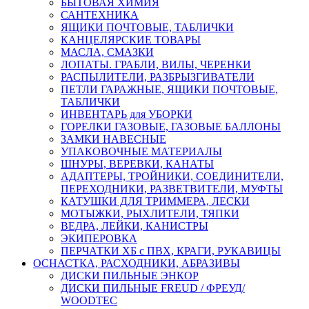
БЫТОВАЯ ХИМИЯ
САНТЕХНИКА
ЯЩИКИ ПОЧТОВЫЕ, ТАБЛИЧКИ
КАНЦЕЛЯРСКИЕ ТОВАРЫ
МАСЛА, СМАЗКИ
ЛОПАТЫ. ГРАБЛИ, ВИЛЫ, ЧЕРЕНКИ
РАСПЫЛИТЕЛИ, РАЗБРЫЗГИВАТЕЛИ
ПЕТЛИ ГАРАЖНЫЕ, ЯЩИКИ ПОЧТОВЫЕ,
ТАБЛИЧКИ
ИНВЕНТАРЬ для УБОРКИ
ГОРЕЛКИ ГАЗОВЫЕ, ГАЗОВЫЕ БАЛЛОНЫ
ЗАМКИ НАВЕСНЫЕ
УПАКОВОЧНЫЕ МАТЕРИАЛЫ
ШНУРЫ, ВЕРЕВКИ, КАНАТЫ
АДАПТЕРЫ, ТРОЙНИКИ, СОЕДИНИТЕЛИ,
ПЕРЕХОДНИКИ, РАЗВЕТВИТЕЛИ, МУФТЫ
КАТУШКИ ДЛЯ ТРИММЕРА, ЛЕСКИ
МОТЫЖКИ, РЫХЛИТЕЛИ, ТЯПКИ
ВЕДРА, ЛЕЙКИ, КАНИСТРЫ
ЭКИПЕРОВКА
ПЕРЧАТКИ ХБ с ПВХ, КРАГИ, РУКАВИЦЫ
ОСНАСТКА, РАСХОДНИКИ, АБРАЗИВЫ
ДИСКИ ПИЛЬНЫЕ ЭНКОР
ДИСКИ ПИЛЬНЫЕ FREUD / ФРЕУД/
WOODTEC