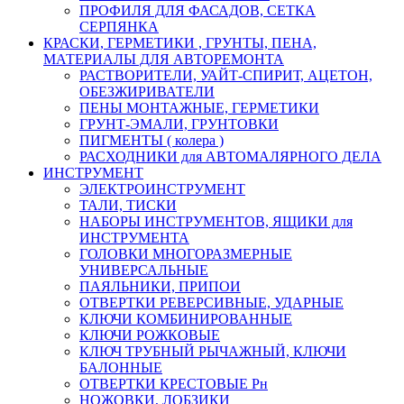
ПРОФИЛЯ ДЛЯ ФАСАДОВ, СЕТКА
СЕРПЯНКА
КРАСКИ, ГЕРМЕТИКИ , ГРУНТЫ, ПЕНА,
МАТЕРИАЛЫ ДЛЯ АВТОРЕМОНТА
РАСТВОРИТЕЛИ, УАЙТ-СПИРИТ, АЦЕТОН,
ОБЕЗЖИРИВАТЕЛИ
ПЕНЫ МОНТАЖНЫЕ, ГЕРМЕТИКИ
ГРУНТ-ЭМАЛИ, ГРУНТОВКИ
ПИГМЕНТЫ ( колера )
РАСХОДНИКИ для АВТОМАЛЯРНОГО ДЕЛА
ИНСТРУМЕНТ
ЭЛЕКТРОИНСТРУМЕНТ
ТАЛИ, ТИСКИ
НАБОРЫ ИНСТРУМЕНТОВ, ЯЩИКИ для
ИНСТРУМЕНТА
ГОЛОВКИ МНОГОРАЗМЕРНЫЕ
УНИВЕРСАЛЬНЫЕ
ПАЯЛЬНИКИ, ПРИПОИ
ОТВЕРТКИ РЕВЕРСИВНЫЕ, УДАРНЫЕ
КЛЮЧИ КОМБИНИРОВАННЫЕ
КЛЮЧИ РОЖКОВЫЕ
КЛЮЧ ТРУБНЫЙ РЫЧАЖНЫЙ, КЛЮЧИ
БАЛОННЫЕ
ОТВЕРТКИ КРЕСТОВЫЕ Рн
НОЖОВКИ, ЛОБЗИКИ