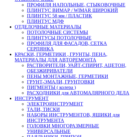
ПРОФИЛЯ НАПОЛЬНЫЕ, СТЫКОВОЧНЫЕ
ПЛИНТУС ВИМАР / WIMAR ШИРОКИЙ
ПЛИНТУС 58 мм / ПЛАСТИК
ПЛИНТУС МДФ
ОТДЕЛОЧНЫЕ МАТЕРИАЛЫ
ПОТОЛОЧНЫЕ СИСТЕМЫ
ПЛИНТУСЫ ПОТОЛОЧНЫЕ
ПРОФИЛЯ ДЛЯ ФАСАДОВ, СЕТКА
СЕРПЯНКА
КРАСКИ, ГЕРМЕТИКИ , ГРУНТЫ, ПЕНА,
МАТЕРИАЛЫ ДЛЯ АВТОРЕМОНТА
РАСТВОРИТЕЛИ, УАЙТ-СПИРИТ, АЦЕТОН,
ОБЕЗЖИРИВАТЕЛИ
ПЕНЫ МОНТАЖНЫЕ, ГЕРМЕТИКИ
ГРУНТ-ЭМАЛИ, ГРУНТОВКИ
ПИГМЕНТЫ ( колера )
РАСХОДНИКИ для АВТОМАЛЯРНОГО ДЕЛА
ИНСТРУМЕНТ
ЭЛЕКТРОИНСТРУМЕНТ
ТАЛИ, ТИСКИ
НАБОРЫ ИНСТРУМЕНТОВ, ЯЩИКИ для
ИНСТРУМЕНТА
ГОЛОВКИ МНОГОРАЗМЕРНЫЕ
УНИВЕРСАЛЬНЫЕ
ПАЯЛЬНИКИ, ПРИПОИ