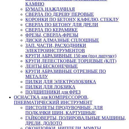
КАМНЮ
БУМАГА НАЖДАЧНАЯ
СВЕРЛА ПО ДЕРЕВУ ПЕРОВЫЕ
КОРОНКИ ПО БЕТОНУ, КАФЕЛЮ, СТЕКЛУ
СВЕРЛА ПО БЕТОНУ ДЛЯ ДРЕЛИ
СВЕРЛА ПО КЕРАМИКЕ
ФРЕЗЫ, СВЕРЛА-ФРЕЗЫ
ДИСКИ АЛМАЗНЫЕ СПЛОШНЫЕ
ЗАП. ЧАСТИ, РАСХОДНИКИ
ЭЛЕКТРОИНСТРУМЕНТОВ
КРУГИ АБРАЗИВНЫЕ 150 мм (под липучку)
КРУГИ ЛЕПЕСТКОВЫЕ ТОРЦЕВЫЕ (КЛТ)
ЛЕНТЫ БЕСКОНЕЧНЫЕ
КРУГИ АБРАЗИВНЫЕ ОТРЕЗНЫЕ ПО
МЕТАЛЛУ
ПИЛКИ ДЛЯ ЭЛЕКТРОЛОБЗИКА
ПИЛКИ ДЛЯ ЛОБЗИКА
ПОДШИПНИКИ для ФРЕЗ
ОСНАСТКА для КОМПРЕССОРОВ,
ПНЕВМАТИЧЕСКИЙ ИНСТРУМЕНТ
ПИСТОЛЕТЫ ПРОДУВОЧНЫЕ, ДЛЯ
ПОДКАЧКИ ШИН, КАРТУШНЫЕ
ГАЙКОВЕРТЫ, ПОЛИРОВАЛЬНЫЕ МАШИНЫ,
ДРЕЛИ, ДОЛОТО
ОКОНЦОВКИ, НИППЕЛИ. МУФТЫ