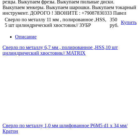
резцы. Выкупаем фрезы. Выкупаем пильные диски.
Выкупаем зенкеры. Выкупаем шарошки. Выкупаем токарный
инструмент. ДОРОГО ! ЗВОНИТЕ : +79087830333 Павел
Сверло по металлу 11 мм , полированное ,HSS,
350
Купить
5 шт цилиндрический хвостовик// ЗУБР
руб.
Описание
Сверло по металлу 6,7 мм , полированное ,HSS,10 шт
цилиндрический хвостовик// MATRIX
Сверло по металлу 1,0 мм шлифованное P6M5 d1 х 34 мм/
Кратон