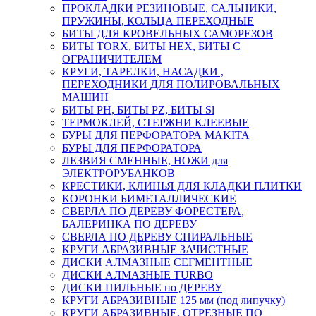
ПРОКЛАДКИ РЕЗИНОВЫЕ, САЛЬНИКИ,
ПРУЖИНЫ, КОЛЬЦА ПЕРЕХОДНЫЕ
БИТЫ ДЛЯ КРОВЕЛЬНЫХ САМОРЕЗОВ
БИТЫ TORX, БИТЫ НЕХ, БИТЫ С
ОГРАНИЧИТЕЛЕМ
КРУГИ, ТАРЕЛКИ, НАСАДКИ ,
ПЕРЕХОДНИКИ ДЛЯ ПОЛИРОВАЛЬНЫХ
МАШИН
БИТЫ PH, БИТЫ PZ, БИТЫ Sl
ТЕРМОКЛЕЙ, СТЕРЖНИ КЛЕЕВЫЕ
БУРЫ ДЛЯ ПЕРФОРАТОРА MAKITA
БУРЫ ДЛЯ ПЕРФОРАТОРА
ЛЕЗВИЯ СМЕННЫЕ, НОЖИ для
ЭЛЕКТРОРУБАНКОВ
КРЕСТИКИ, КЛИНЬЯ ДЛЯ КЛАДКИ ПЛИТКИ
КОРОНКИ БИМЕТАЛЛИЧЕСКИЕ
СВЕРЛА ПО ДЕРЕВУ ФОРЕСТЕРА,
БАЛЕРИНКА ПО ДЕРЕВУ
СВЕРЛА ПО ДЕРЕВУ СПИРАЛЬНЫЕ
КРУГИ АБРАЗИВНЫЕ ЗАЧИСТНЫЕ
ДИСКИ АЛМАЗНЫЕ СЕГМЕНТНЫЕ
ДИСКИ АЛМАЗНЫЕ TURBO
ДИСКИ ПИЛЬНЫЕ по ДЕРЕВУ
КРУГИ АБРАЗИВНЫЕ 125 мм (под липучку)
КРУГИ АБРАЗИВНЫЕ, ОТРЕЗНЫЕ ПО