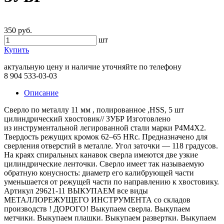
350 руб.
шт
Купить
актуальную цену и наличие уточняйте по телефону
8 904 533-03-03
Описание
Сверло по металлу 11 мм , полированное ,HSS, 5 шт
цилиндрический хвостовик// ЗУБР Изготовлено
из инструментальной легированной стали марки Р4М4Х2.
Твердость режущих кромок
62–65 HRc.
Предназначено для
сверления отверстий в металле. Угол заточки — 118 градусов.
На краях спиральных канавок сверла имеются две узкие
цилиндрические ленточки. Сверло имеет так называемую
обратную конусность: диаметр его калибрующей части
уменьшается от режущей части по направлению к хвостовику.
Артикул 29621-11 ВЫКУПАЕМ все виды
МЕТАЛЛОРЕЖУЩЕГО ИНСТРУМЕНТА со складов
производств ! ДОРОГО! Выкупаем сверла. Выкупаем
метчики. Выкупаем плашки. Выкупаем развертки. Выкупаем