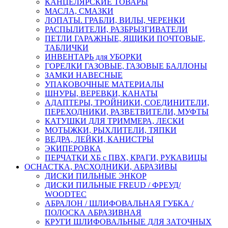
КАНЦЕЛЯРСКИЕ ТОВАРЫ
МАСЛА, СМАЗКИ
ЛОПАТЫ. ГРАБЛИ, ВИЛЫ, ЧЕРЕНКИ
РАСПЫЛИТЕЛИ, РАЗБРЫЗГИВАТЕЛИ
ПЕТЛИ ГАРАЖНЫЕ, ЯЩИКИ ПОЧТОВЫЕ,
ТАБЛИЧКИ
ИНВЕНТАРЬ для УБОРКИ
ГОРЕЛКИ ГАЗОВЫЕ, ГАЗОВЫЕ БАЛЛОНЫ
ЗАМКИ НАВЕСНЫЕ
УПАКОВОЧНЫЕ МАТЕРИАЛЫ
ШНУРЫ, ВЕРЕВКИ, КАНАТЫ
АДАПТЕРЫ, ТРОЙНИКИ, СОЕДИНИТЕЛИ,
ПЕРЕХОДНИКИ, РАЗВЕТВИТЕЛИ, МУФТЫ
КАТУШКИ ДЛЯ ТРИММЕРА, ЛЕСКИ
МОТЫЖКИ, РЫХЛИТЕЛИ, ТЯПКИ
ВЕДРА, ЛЕЙКИ, КАНИСТРЫ
ЭКИПЕРОВКА
ПЕРЧАТКИ ХБ с ПВХ, КРАГИ, РУКАВИЦЫ
ОСНАСТКА, РАСХОДНИКИ, АБРАЗИВЫ
ДИСКИ ПИЛЬНЫЕ ЭНКОР
ДИСКИ ПИЛЬНЫЕ FREUD / ФРЕУД/
WOODTEC
АБРАЛОН / ШЛИФОВАЛЬНАЯ ГУБКА /
ПОЛОСКА АБРАЗИВНАЯ
КРУГИ ШЛИФОВАЛЬНЫЕ ДЛЯ ЗАТОЧНЫХ