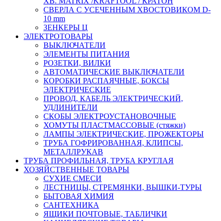
ХВ. MATRIX /KRAFTOOL / КРАТОН
СВЕРЛА С УСЕЧЕННЫМ ХВОСТОВИКОМ D-
10 mm
ЗЕНКЕРЫ Ц
ЭЛЕКТРОТОВАРЫ
ВЫКЛЮЧАТЕЛИ
ЭЛЕМЕНТЫ ПИТАНИЯ
РОЗЕТКИ, ВИЛКИ
АВТОМАТИЧЕСКИЕ ВЫКЛЮЧАТЕЛИ
КОРОБКИ РАСПАЯЧНЫЕ, БОКСЫ
ЭЛЕКТРИЧЕСКИЕ
ПРОВОД, КАБЕЛЬ ЭЛЕКТРИЧЕСКИЙ,
УДЛИНИТЕЛИ
СКОБЫ ЭЛЕКТРОУСТАНОВОЧНЫЕ
ХОМУТЫ ПЛАСТМАССОВЫЕ (стяжки)
ЛАМПЫ ЭЛЕКТРИЧЕСКИЕ, ПРОЖЕКТОРЫ
ТРУБА ГОФРИРОВАННАЯ, КЛИПСЫ,
МЕТАЛЛРУКАВ
ТРУБА ПРОФИЛЬНАЯ, ТРУБА КРУГЛАЯ
ХОЗЯЙСТВЕННЫЕ ТОВАРЫ
СУХИЕ СМЕСИ
ЛЕСТНИЦЫ, СТРЕМЯНКИ, ВЫШКИ-ТУРЫ
БЫТОВАЯ ХИМИЯ
САНТЕХНИКА
ЯЩИКИ ПОЧТОВЫЕ, ТАБЛИЧКИ