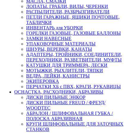
МАСЛА, СМАЗКИ
ЛОПАТЫ. ГРАБЛИ, ВИЛЫ, ЧЕРЕНКИ
РАСПЫЛИТЕЛИ, РАЗБРЫЗГИВАТЕЛИ
ПЕТЛИ ГАРАЖНЫЕ, ЯЩИКИ ПОЧТОВЫЕ,
ТАБЛИЧКИ
ИНВЕНТАРЬ для УБОРКИ
ГОРЕЛКИ ГАЗОВЫЕ, ГАЗОВЫЕ БАЛЛОНЫ
ЗАМКИ НАВЕСНЫЕ
УПАКОВОЧНЫЕ МАТЕРИАЛЫ
ШНУРЫ, ВЕРЕВКИ, КАНАТЫ
АДАПТЕРЫ, ТРОЙНИКИ, СОЕДИНИТЕЛИ,
ПЕРЕХОДНИКИ, РАЗВЕТВИТЕЛИ, МУФТЫ
КАТУШКИ ДЛЯ ТРИММЕРА, ЛЕСКИ
МОТЫЖКИ, РЫХЛИТЕЛИ, ТЯПКИ
ВЕДРА, ЛЕЙКИ, КАНИСТРЫ
ЭКИПЕРОВКА
ПЕРЧАТКИ ХБ с ПВХ, КРАГИ, РУКАВИЦЫ
ОСНАСТКА, РАСХОДНИКИ, АБРАЗИВЫ
ДИСКИ ПИЛЬНЫЕ ЭНКОР
ДИСКИ ПИЛЬНЫЕ FREUD / ФРЕУД/
WOODTEC
АБРАЛОН / ШЛИФОВАЛЬНАЯ ГУБКА /
ПОЛОСКА АБРАЗИВНАЯ
КРУГИ ШЛИФОВАЛЬНЫЕ ДЛЯ ЗАТОЧНЫХ
СТАНКОВ