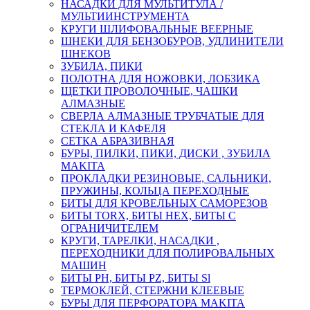
НАСАДКИ ДЛЯ МУЛЬТИТУЛА /
МУЛЬТИИНСТРУМЕНТА
КРУГИ ШЛИФОВАЛЬНЫЕ ВЕЕРНЫЕ
ШНЕКИ ДЛЯ БЕНЗОБУРОВ, УДЛИНИТЕЛИ
ШНЕКОВ
ЗУБИЛА, ПИКИ
ПОЛОТНА ДЛЯ НОЖОВКИ, ЛОБЗИКА
ЩЕТКИ ПРОВОЛОЧНЫЕ, ЧАШКИ
АЛМАЗНЫЕ
СВЕРЛА АЛМАЗНЫЕ ТРУБЧАТЫЕ ДЛЯ
СТЕКЛА И КАФЕЛЯ
СЕТКА АБРАЗИВНАЯ
БУРЫ, ПИЛКИ, ПИКИ, ДИСКИ , ЗУБИЛА
MAKITA
ПРОКЛАДКИ РЕЗИНОВЫЕ, САЛЬНИКИ,
ПРУЖИНЫ, КОЛЬЦА ПЕРЕХОДНЫЕ
БИТЫ ДЛЯ КРОВЕЛЬНЫХ САМОРЕЗОВ
БИТЫ TORX, БИТЫ НЕХ, БИТЫ С
ОГРАНИЧИТЕЛЕМ
КРУГИ, ТАРЕЛКИ, НАСАДКИ ,
ПЕРЕХОДНИКИ ДЛЯ ПОЛИРОВАЛЬНЫХ
МАШИН
БИТЫ PH, БИТЫ PZ, БИТЫ Sl
ТЕРМОКЛЕЙ, СТЕРЖНИ КЛЕЕВЫЕ
БУРЫ ДЛЯ ПЕРФОРАТОРА MAKITA