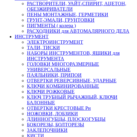
РАСТВОРИТЕЛИ, УАЙТ-СПИРИТ, АЦЕТОН,
ОБЕЗЖИРИВАТЕЛИ
ПЕНЫ МОНТАЖНЫЕ, ГЕРМЕТИКИ
ГРУНТ-ЭМАЛИ, ГРУНТОВКИ
ПИГМЕНТЫ ( колера )
РАСХОДНИКИ для АВТОМАЛЯРНОГО ДЕЛА
ИНСТРУМЕНТ
ЭЛЕКТРОИНСТРУМЕНТ
ТАЛИ, ТИСКИ
НАБОРЫ ИНСТРУМЕНТОВ, ЯЩИКИ для
ИНСТРУМЕНТА
ГОЛОВКИ МНОГОРАЗМЕРНЫЕ
УНИВЕРСАЛЬНЫЕ
ПАЯЛЬНИКИ, ПРИПОИ
ОТВЕРТКИ РЕВЕРСИВНЫЕ, УДАРНЫЕ
КЛЮЧИ КОМБИНИРОВАННЫЕ
КЛЮЧИ РОЖКОВЫЕ
КЛЮЧ ТРУБНЫЙ РЫЧАЖНЫЙ, КЛЮЧИ
БАЛОННЫЕ
ОТВЕРТКИ КРЕСТОВЫЕ Рн
НОЖОВКИ, ЛОБЗИКИ
ДЛИННОГУБЦЫ, ПЛОСКОГУБЦЫ
БОКОРЕЗЫ, БОЛТОРЕЗЫ
ЗАКЛЕПОЧНИКИ
КИСТИ