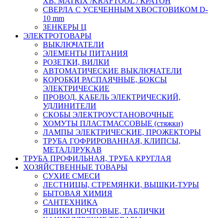
ХВ. MATRIX /KRAFTOOL / КРАТОН
СВЕРЛА С УСЕЧЕННЫМ ХВОСТОВИКОМ D-
10 mm
ЗЕНКЕРЫ Ц
ЭЛЕКТРОТОВАРЫ
ВЫКЛЮЧАТЕЛИ
ЭЛЕМЕНТЫ ПИТАНИЯ
РОЗЕТКИ, ВИЛКИ
АВТОМАТИЧЕСКИЕ ВЫКЛЮЧАТЕЛИ
КОРОБКИ РАСПАЯЧНЫЕ, БОКСЫ
ЭЛЕКТРИЧЕСКИЕ
ПРОВОД, КАБЕЛЬ ЭЛЕКТРИЧЕСКИЙ,
УДЛИНИТЕЛИ
СКОБЫ ЭЛЕКТРОУСТАНОВОЧНЫЕ
ХОМУТЫ ПЛАСТМАССОВЫЕ (стяжки)
ЛАМПЫ ЭЛЕКТРИЧЕСКИЕ, ПРОЖЕКТОРЫ
ТРУБА ГОФРИРОВАННАЯ, КЛИПСЫ,
МЕТАЛЛРУКАВ
ТРУБА ПРОФИЛЬНАЯ, ТРУБА КРУГЛАЯ
ХОЗЯЙСТВЕННЫЕ ТОВАРЫ
СУХИЕ СМЕСИ
ЛЕСТНИЦЫ, СТРЕМЯНКИ, ВЫШКИ-ТУРЫ
БЫТОВАЯ ХИМИЯ
САНТЕХНИКА
ЯЩИКИ ПОЧТОВЫЕ, ТАБЛИЧКИ