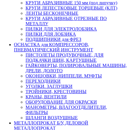
КРУГИ АБРАЗИВНЫЕ 150 мм (под липучку)
КРУГИ ЛЕПЕСТКОВЫЕ ТОРЦЕВЫЕ (КЛТ)
ЛЕНТЫ БЕСКОНЕЧНЫЕ
КРУГИ АБРАЗИВНЫЕ ОТРЕЗНЫЕ ПО
МЕТАЛЛУ
ПИЛКИ ДЛЯ ЭЛЕКТРОЛОБЗИКА
ПИЛКИ ДЛЯ ЛОБЗИКА
ПОДШИПНИКИ для ФРЕЗ
ОСНАСТКА для КОМПРЕССОРОВ,
ПНЕВМАТИЧЕСКИЙ ИНСТРУМЕНТ
ПИСТОЛЕТЫ ПРОДУВОЧНЫЕ, ДЛЯ
ПОДКАЧКИ ШИН, КАРТУШНЫЕ
ГАЙКОВЕРТЫ, ПОЛИРОВАЛЬНЫЕ МАШИНЫ,
ДРЕЛИ, ДОЛОТО
ОКОНЦОВКИ, НИППЕЛИ. МУФТЫ
ПЕРЕХОДНИКИ
УГОЛКИ. ЗАГЛУШКИ
ТРОЙНИКИ, КРЕСТОВИНЫ
КРАНЫ, ВЕНТИЛИ
ОБОРУДОВАНИЕ ДЛЯ ОКРАСКИ
МАНОМЕТРЫ, ВЛАГООТДЕЛИТЕЛИ,
ФИЛЬТРЫ
ШЛАНГИ ВОЗДУШНЫЕ
МЕТАЛЛОПРОКАТ Б/У, ДЕЛОВОЙ
МЕТАЛЛОПРОКАТ