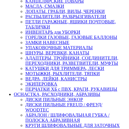
КАНЦЕЛЯРСКИЕ ТОВАРЫ
МАСЛА, СМАЗКИ
ЛОПАТЫ. ГРАБЛИ, ВИЛЫ, ЧЕРЕНКИ
РАСПЫЛИТЕЛИ, РАЗБРЫЗГИВАТЕЛИ
ПЕТЛИ ГАРАЖНЫЕ, ЯЩИКИ ПОЧТОВЫЕ,
ТАБЛИЧКИ
ИНВЕНТАРЬ для УБОРКИ
ГОРЕЛКИ ГАЗОВЫЕ, ГАЗОВЫЕ БАЛЛОНЫ
ЗАМКИ НАВЕСНЫЕ
УПАКОВОЧНЫЕ МАТЕРИАЛЫ
ШНУРЫ, ВЕРЕВКИ, КАНАТЫ
АДАПТЕРЫ, ТРОЙНИКИ, СОЕДИНИТЕЛИ,
ПЕРЕХОДНИКИ, РАЗВЕТВИТЕЛИ, МУФТЫ
КАТУШКИ ДЛЯ ТРИММЕРА, ЛЕСКИ
МОТЫЖКИ, РЫХЛИТЕЛИ, ТЯПКИ
ВЕДРА, ЛЕЙКИ, КАНИСТРЫ
ЭКИПЕРОВКА
ПЕРЧАТКИ ХБ с ПВХ, КРАГИ, РУКАВИЦЫ
ОСНАСТКА, РАСХОДНИКИ, АБРАЗИВЫ
ДИСКИ ПИЛЬНЫЕ ЭНКОР
ДИСКИ ПИЛЬНЫЕ FREUD / ФРЕУД/
WOODTEC
АБРАЛОН / ШЛИФОВАЛЬНАЯ ГУБКА /
ПОЛОСКА АБРАЗИВНАЯ
КРУГИ ШЛИФОВАЛЬНЫЕ ДЛЯ ЗАТОЧНЫХ