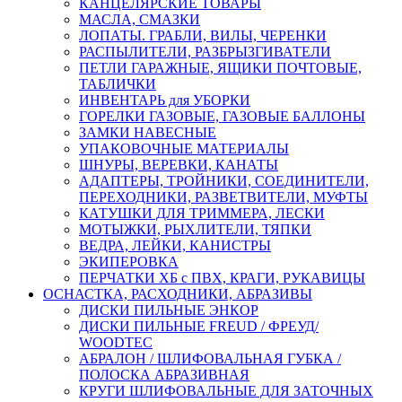
КАНЦЕЛЯРСКИЕ ТОВАРЫ
МАСЛА, СМАЗКИ
ЛОПАТЫ. ГРАБЛИ, ВИЛЫ, ЧЕРЕНКИ
РАСПЫЛИТЕЛИ, РАЗБРЫЗГИВАТЕЛИ
ПЕТЛИ ГАРАЖНЫЕ, ЯЩИКИ ПОЧТОВЫЕ,
ТАБЛИЧКИ
ИНВЕНТАРЬ для УБОРКИ
ГОРЕЛКИ ГАЗОВЫЕ, ГАЗОВЫЕ БАЛЛОНЫ
ЗАМКИ НАВЕСНЫЕ
УПАКОВОЧНЫЕ МАТЕРИАЛЫ
ШНУРЫ, ВЕРЕВКИ, КАНАТЫ
АДАПТЕРЫ, ТРОЙНИКИ, СОЕДИНИТЕЛИ,
ПЕРЕХОДНИКИ, РАЗВЕТВИТЕЛИ, МУФТЫ
КАТУШКИ ДЛЯ ТРИММЕРА, ЛЕСКИ
МОТЫЖКИ, РЫХЛИТЕЛИ, ТЯПКИ
ВЕДРА, ЛЕЙКИ, КАНИСТРЫ
ЭКИПЕРОВКА
ПЕРЧАТКИ ХБ с ПВХ, КРАГИ, РУКАВИЦЫ
ОСНАСТКА, РАСХОДНИКИ, АБРАЗИВЫ
ДИСКИ ПИЛЬНЫЕ ЭНКОР
ДИСКИ ПИЛЬНЫЕ FREUD / ФРЕУД/
WOODTEC
АБРАЛОН / ШЛИФОВАЛЬНАЯ ГУБКА /
ПОЛОСКА АБРАЗИВНАЯ
КРУГИ ШЛИФОВАЛЬНЫЕ ДЛЯ ЗАТОЧНЫХ