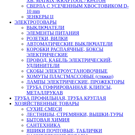
ХВ. MATRIX /KRAFTOOL / КРАТОН
СВЕРЛА С УСЕЧЕННЫМ ХВОСТОВИКОМ D-
10 mm
ЗЕНКЕРЫ Ц
ЭЛЕКТРОТОВАРЫ
ВЫКЛЮЧАТЕЛИ
ЭЛЕМЕНТЫ ПИТАНИЯ
РОЗЕТКИ, ВИЛКИ
АВТОМАТИЧЕСКИЕ ВЫКЛЮЧАТЕЛИ
КОРОБКИ РАСПАЯЧНЫЕ, БОКСЫ
ЭЛЕКТРИЧЕСКИЕ
ПРОВОД, КАБЕЛЬ ЭЛЕКТРИЧЕСКИЙ,
УДЛИНИТЕЛИ
СКОБЫ ЭЛЕКТРОУСТАНОВОЧНЫЕ
ХОМУТЫ ПЛАСТМАССОВЫЕ (стяжки)
ЛАМПЫ ЭЛЕКТРИЧЕСКИЕ, ПРОЖЕКТОРЫ
ТРУБА ГОФРИРОВАННАЯ, КЛИПСЫ,
МЕТАЛЛРУКАВ
ТРУБА ПРОФИЛЬНАЯ, ТРУБА КРУГЛАЯ
ХОЗЯЙСТВЕННЫЕ ТОВАРЫ
СУХИЕ СМЕСИ
ЛЕСТНИЦЫ, СТРЕМЯНКИ, ВЫШКИ-ТУРЫ
БЫТОВАЯ ХИМИЯ
САНТЕХНИКА
ЯЩИКИ ПОЧТОВЫЕ, ТАБЛИЧКИ