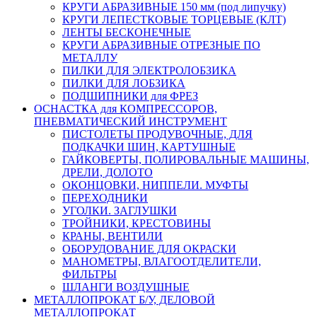
КРУГИ АБРАЗИВНЫЕ 150 мм (под липучку)
КРУГИ ЛЕПЕСТКОВЫЕ ТОРЦЕВЫЕ (КЛТ)
ЛЕНТЫ БЕСКОНЕЧНЫЕ
КРУГИ АБРАЗИВНЫЕ ОТРЕЗНЫЕ ПО
МЕТАЛЛУ
ПИЛКИ ДЛЯ ЭЛЕКТРОЛОБЗИКА
ПИЛКИ ДЛЯ ЛОБЗИКА
ПОДШИПНИКИ для ФРЕЗ
ОСНАСТКА для КОМПРЕССОРОВ,
ПНЕВМАТИЧЕСКИЙ ИНСТРУМЕНТ
ПИСТОЛЕТЫ ПРОДУВОЧНЫЕ, ДЛЯ
ПОДКАЧКИ ШИН, КАРТУШНЫЕ
ГАЙКОВЕРТЫ, ПОЛИРОВАЛЬНЫЕ МАШИНЫ,
ДРЕЛИ, ДОЛОТО
ОКОНЦОВКИ, НИППЕЛИ. МУФТЫ
ПЕРЕХОДНИКИ
УГОЛКИ. ЗАГЛУШКИ
ТРОЙНИКИ, КРЕСТОВИНЫ
КРАНЫ, ВЕНТИЛИ
ОБОРУДОВАНИЕ ДЛЯ ОКРАСКИ
МАНОМЕТРЫ, ВЛАГООТДЕЛИТЕЛИ,
ФИЛЬТРЫ
ШЛАНГИ ВОЗДУШНЫЕ
МЕТАЛЛОПРОКАТ Б/У, ДЕЛОВОЙ
МЕТАЛЛОПРОКАТ