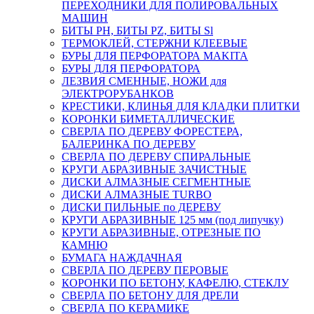
ПЕРЕХОДНИКИ ДЛЯ ПОЛИРОВАЛЬНЫХ
МАШИН
БИТЫ PH, БИТЫ PZ, БИТЫ Sl
ТЕРМОКЛЕЙ, СТЕРЖНИ КЛЕЕВЫЕ
БУРЫ ДЛЯ ПЕРФОРАТОРА MAKITA
БУРЫ ДЛЯ ПЕРФОРАТОРА
ЛЕЗВИЯ СМЕННЫЕ, НОЖИ для
ЭЛЕКТРОРУБАНКОВ
КРЕСТИКИ, КЛИНЬЯ ДЛЯ КЛАДКИ ПЛИТКИ
КОРОНКИ БИМЕТАЛЛИЧЕСКИЕ
СВЕРЛА ПО ДЕРЕВУ ФОРЕСТЕРА,
БАЛЕРИНКА ПО ДЕРЕВУ
СВЕРЛА ПО ДЕРЕВУ СПИРАЛЬНЫЕ
КРУГИ АБРАЗИВНЫЕ ЗАЧИСТНЫЕ
ДИСКИ АЛМАЗНЫЕ СЕГМЕНТНЫЕ
ДИСКИ АЛМАЗНЫЕ TURBO
ДИСКИ ПИЛЬНЫЕ по ДЕРЕВУ
КРУГИ АБРАЗИВНЫЕ 125 мм (под липучку)
КРУГИ АБРАЗИВНЫЕ, ОТРЕЗНЫЕ ПО
КАМНЮ
БУМАГА НАЖДАЧНАЯ
СВЕРЛА ПО ДЕРЕВУ ПЕРОВЫЕ
КОРОНКИ ПО БЕТОНУ, КАФЕЛЮ, СТЕКЛУ
СВЕРЛА ПО БЕТОНУ ДЛЯ ДРЕЛИ
СВЕРЛА ПО КЕРАМИКЕ