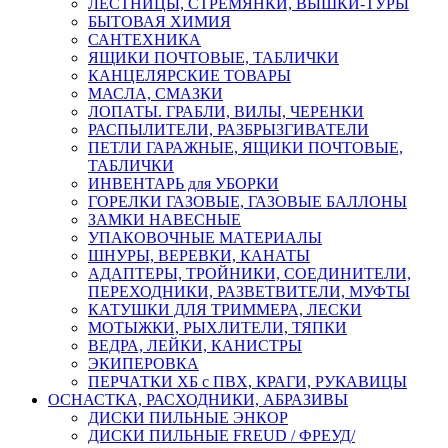
ЛЕСТНИЦЫ, СТРЕМЯНКИ, ВЫШКИ-ТУРЫ
БЫТОВАЯ ХИМИЯ
САНТЕХНИКА
ЯЩИКИ ПОЧТОВЫЕ, ТАБЛИЧКИ
КАНЦЕЛЯРСКИЕ ТОВАРЫ
МАСЛА, СМАЗКИ
ЛОПАТЫ. ГРАБЛИ, ВИЛЫ, ЧЕРЕНКИ
РАСПЫЛИТЕЛИ, РАЗБРЫЗГИВАТЕЛИ
ПЕТЛИ ГАРАЖНЫЕ, ЯЩИКИ ПОЧТОВЫЕ,
ТАБЛИЧКИ
ИНВЕНТАРЬ для УБОРКИ
ГОРЕЛКИ ГАЗОВЫЕ, ГАЗОВЫЕ БАЛЛОНЫ
ЗАМКИ НАВЕСНЫЕ
УПАКОВОЧНЫЕ МАТЕРИАЛЫ
ШНУРЫ, ВЕРЕВКИ, КАНАТЫ
АДАПТЕРЫ, ТРОЙНИКИ, СОЕДИНИТЕЛИ,
ПЕРЕХОДНИКИ, РАЗВЕТВИТЕЛИ, МУФТЫ
КАТУШКИ ДЛЯ ТРИММЕРА, ЛЕСКИ
МОТЫЖКИ, РЫХЛИТЕЛИ, ТЯПКИ
ВЕДРА, ЛЕЙКИ, КАНИСТРЫ
ЭКИПЕРОВКА
ПЕРЧАТКИ ХБ с ПВХ, КРАГИ, РУКАВИЦЫ
ОСНАСТКА, РАСХОДНИКИ, АБРАЗИВЫ
ДИСКИ ПИЛЬНЫЕ ЭНКОР
ДИСКИ ПИЛЬНЫЕ FREUD / ФРЕУД/