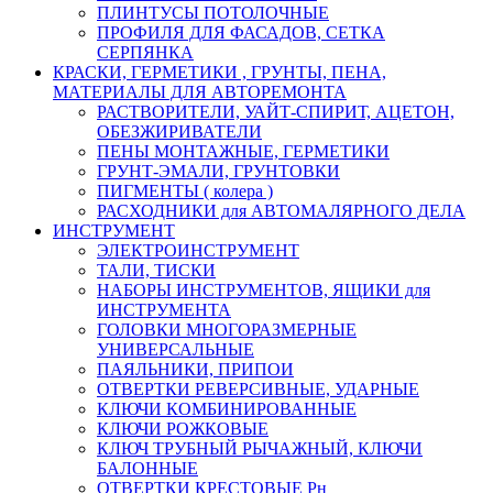
ПЛИНТУСЫ ПОТОЛОЧНЫЕ
ПРОФИЛЯ ДЛЯ ФАСАДОВ, СЕТКА
СЕРПЯНКА
КРАСКИ, ГЕРМЕТИКИ , ГРУНТЫ, ПЕНА,
МАТЕРИАЛЫ ДЛЯ АВТОРЕМОНТА
РАСТВОРИТЕЛИ, УАЙТ-СПИРИТ, АЦЕТОН,
ОБЕЗЖИРИВАТЕЛИ
ПЕНЫ МОНТАЖНЫЕ, ГЕРМЕТИКИ
ГРУНТ-ЭМАЛИ, ГРУНТОВКИ
ПИГМЕНТЫ ( колера )
РАСХОДНИКИ для АВТОМАЛЯРНОГО ДЕЛА
ИНСТРУМЕНТ
ЭЛЕКТРОИНСТРУМЕНТ
ТАЛИ, ТИСКИ
НАБОРЫ ИНСТРУМЕНТОВ, ЯЩИКИ для
ИНСТРУМЕНТА
ГОЛОВКИ МНОГОРАЗМЕРНЫЕ
УНИВЕРСАЛЬНЫЕ
ПАЯЛЬНИКИ, ПРИПОИ
ОТВЕРТКИ РЕВЕРСИВНЫЕ, УДАРНЫЕ
КЛЮЧИ КОМБИНИРОВАННЫЕ
КЛЮЧИ РОЖКОВЫЕ
КЛЮЧ ТРУБНЫЙ РЫЧАЖНЫЙ, КЛЮЧИ
БАЛОННЫЕ
ОТВЕРТКИ КРЕСТОВЫЕ Рн