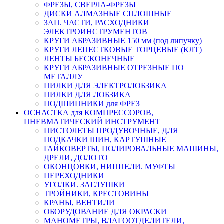
ФРЕЗЫ, СВЕРЛА-ФРЕЗЫ
ДИСКИ АЛМАЗНЫЕ СПЛОШНЫЕ
ЗАП. ЧАСТИ, РАСХОДНИКИ
ЭЛЕКТРОИНСТРУМЕНТОВ
КРУГИ АБРАЗИВНЫЕ 150 мм (под липучку)
КРУГИ ЛЕПЕСТКОВЫЕ ТОРЦЕВЫЕ (КЛТ)
ЛЕНТЫ БЕСКОНЕЧНЫЕ
КРУГИ АБРАЗИВНЫЕ ОТРЕЗНЫЕ ПО
МЕТАЛЛУ
ПИЛКИ ДЛЯ ЭЛЕКТРОЛОБЗИКА
ПИЛКИ ДЛЯ ЛОБЗИКА
ПОДШИПНИКИ для ФРЕЗ
ОСНАСТКА для КОМПРЕССОРОВ,
ПНЕВМАТИЧЕСКИЙ ИНСТРУМЕНТ
ПИСТОЛЕТЫ ПРОДУВОЧНЫЕ, ДЛЯ
ПОДКАЧКИ ШИН, КАРТУШНЫЕ
ГАЙКОВЕРТЫ, ПОЛИРОВАЛЬНЫЕ МАШИНЫ,
ДРЕЛИ, ДОЛОТО
ОКОНЦОВКИ, НИППЕЛИ. МУФТЫ
ПЕРЕХОДНИКИ
УГОЛКИ. ЗАГЛУШКИ
ТРОЙНИКИ, КРЕСТОВИНЫ
КРАНЫ, ВЕНТИЛИ
ОБОРУДОВАНИЕ ДЛЯ ОКРАСКИ
МАНОМЕТРЫ, ВЛАГООТДЕЛИТЕЛИ,