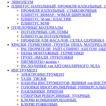
ЛИНОЛЕУМ
ПЛИНТУС НАПОЛЬНЫЙ, ПРОФИЛЯ НАПОЛЬНЫЕ,
ПРОФИЛЯ НАПОЛЬНЫЕ, СТЫКОВОЧНЫЕ
ПЛИНТУС ВИМАР / WIMAR ШИРОКИЙ
ПЛИНТУС 58 мм / ПЛАСТИК
ПЛИНТУС МДФ
ОТДЕЛОЧНЫЕ МАТЕРИАЛЫ
ПОТОЛОЧНЫЕ СИСТЕМЫ
ПЛИНТУСЫ ПОТОЛОЧНЫЕ
ПРОФИЛЯ ДЛЯ ФАСАДОВ, СЕТКА СЕРПЯНКА
КРАСКИ, ГЕРМЕТИКИ , ГРУНТЫ, ПЕНА, МАТЕРИА
РАСТВОРИТЕЛИ, УАЙТ-СПИРИТ, АЦЕТОН, О
ПЕНЫ МОНТАЖНЫЕ, ГЕРМЕТИКИ
ГРУНТ-ЭМАЛИ, ГРУНТОВКИ
ПИГМЕНТЫ ( колера )
РАСХОДНИКИ для АВТОМАЛЯРНОГО ДЕЛА
ИНСТРУМЕНТ
ЭЛЕКТРОИНСТРУМЕНТ
ТАЛИ, ТИСКИ
НАБОРЫ ИНСТРУМЕНТОВ, ЯЩИКИ для ИНСТ
ГОЛОВКИ МНОГОРАЗМЕРНЫЕ УНИВЕРСАЛЬ
ПАЯЛЬНИКИ, ПРИПОИ
ОТВЕРТКИ РЕВЕРСИВНЫЕ, УДАРНЫЕ
КЛЮЧИ КОМБИНИРОВАННЫЕ
КЛЮЧИ РОЖКОВЫЕ