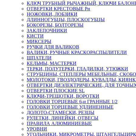
КЛЮЧ ТРУБНЫЙ РЫЧАЖНЫЙ, КЛЮЧИ БАЛО
ОТВЕРТКИ КРЕСТОВЫЕ Рн
НОЖОВКИ, ЛОБЗИКИ
ДЛИННОГУБЦЫ, ПЛОСКОГУБЦЫ
БОКОРЕЗЫ, БОЛТОРЕЗЫ
ЗАКЛЕПОЧНИКИ
КИСТИ
МИКСЕРЫ
РУЧКИ ДЛЯ ВАЛИКОВ
ВАЛИКИ, РУЧНЫЕ КРАСКОРАСПЫЛИТЕЛИ
ШПАТЕЛИ
КЕЛЬМЫ, МАСТЕРКИ
ТЕРКИ, ПОЛУТЕРКИ, ГЛАДИЛКИ, УТЮЖКИ
СТРУБЦИНЫ, СТЕПЛЕРЫ МЕБЕЛЬНЫЕ, СКОБ
МОЛОТОКИ, ГВОЗДОДЕРЫ, КУВАЛДЫ, КИЯН
ОТВЕРТКИ ДИЭЛЕКТРИЧЕСКИЕ, ДЛЯ ТОЧНЫХ
ОТВЕРТКИ ПЛОСКИЕ SL
КЛЮЧИ-ТРЕЩОТКИ, ВОРОТКИ
ГОЛОВКИ ТОРЦЕВЫЕ 6-и ГРАННЫЕ 1/2
ГОЛОВКИ ТОРЦЕВЫЕ УДЛИНЕННЫЕ
ДОЛОТО-СТАМЕСКИ, РЕЗЦЫ
РУЛЕТКИ, ЛИНЕЙКИ, ОТВЕСЫ
ПРАВИЛА АЛЮМИНИЕВЫЕ
УРОВНИ
УГОЛЬНИКИ, МИКРОМЕТРЫ, ШТАНГЕЛЬЦИР