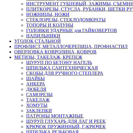
ИНСТРУМЕНТ ГУБЦЕВЫЙ, ЗАЖИМЫ, СЪЕМНИ
ПЛИТКОРЕЗЫ, СТУСЛА, РУБАНКИ, ЩЕТКИ Р
НОЖНИЦЫ, НОЖИ
СТЕКЛОРЕЗЫ, СТЕКЛОДОМКРАТЫ
ТОПОРЫ И КОЛУНЫ
ГОЛОВКИ УДАРНЫЕ для ГАЙКОВЕРТОВ
НАПИЛЬНИКИ
УГОЛОК СТАЛЬНОЙ
ПРОФЛИСТ, МЕТАЛЛОЧЕРЕПИЦА, ПРОФНАСТИЛ
ОВЕРЛОВКА КОВРОЛИНА, КОВРОВ
МЕТИЗЫ, ТАКЕЛАЖ, КРЕПЕЖ
ШУРУП ПО БЕТОНУ НАГЕЛЬ
ШПИЛЬКА САНТЕХНИЧЕСКАЯ
СКОБЫ ДЛЯ РУЧНОГО СТЕПЛЕРА
ШАЙБЫ
АНКЕРА
ДЮБЕЛЯ
САМОРЕЗЫ
ТАКЕЛАЖ
ХОМУТЫ
ЗАКЛЕПКИ
ПАТРОНЫ МОНТАЖНЫЕ
ШУРУП ГЛУХАРЬ ДЛЯ ЛАГ И РЕЕК
КРЮЧОК ПРУЖИННЫЙ, Г-КРЮЧЕК
ШПИЛЬКА РЕЗЬБОВАЯ