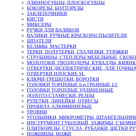
ДЛИННОГУБЦЫ, ПЛОСКОГУБЦЫ
БОКОРЕЗЫ, БОЛТОРЕЗЫ
ЗАКЛЕПОЧНИКИ
КИСТИ
МИКСЕРЫ
РУЧКИ ДЛЯ ВАЛИКОВ
ВАЛИКИ, РУЧНЫЕ КРАСКОРАСПЫЛИТЕЛИ
ШПАТЕЛИ
КЕЛЬМЫ, МАСТЕРКИ
ТЕРКИ, ПОЛУТЕРКИ, ГЛАДИЛКИ, УТЮЖКИ
СТРУБЦИНЫ, СТЕПЛЕРЫ МЕБЕЛЬНЫЕ, СКОБ
МОЛОТОКИ, ГВОЗДОДЕРЫ, КУВАЛДЫ, КИЯН
ОТВЕРТКИ ДИЭЛЕКТРИЧЕСКИЕ, ДЛЯ ТОЧНЫХ
ОТВЕРТКИ ПЛОСКИЕ SL
КЛЮЧИ-ТРЕЩОТКИ, ВОРОТКИ
ГОЛОВКИ ТОРЦЕВЫЕ 6-и ГРАННЫЕ 1/2
ГОЛОВКИ ТОРЦЕВЫЕ УДЛИНЕННЫЕ
ДОЛОТО-СТАМЕСКИ, РЕЗЦЫ
РУЛЕТКИ, ЛИНЕЙКИ, ОТВЕСЫ
ПРАВИЛА АЛЮМИНИЕВЫЕ
УРОВНИ
УГОЛЬНИКИ, МИКРОМЕТРЫ, ШТАНГЕЛЬЦИР
ИНСТРУМЕНТ ГУБЦЕВЫЙ, ЗАЖИМЫ, СЪЕМНИ
ПЛИТКОРЕЗЫ, СТУСЛА, РУБАНКИ, ЩЕТКИ Р
НОЖНИЦЫ, НОЖИ