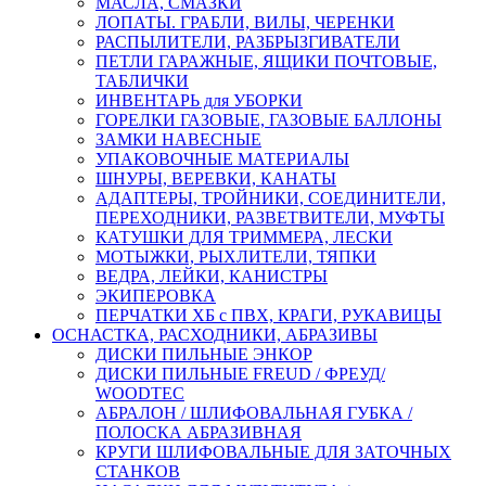
МАСЛА, СМАЗКИ
ЛОПАТЫ. ГРАБЛИ, ВИЛЫ, ЧЕРЕНКИ
РАСПЫЛИТЕЛИ, РАЗБРЫЗГИВАТЕЛИ
ПЕТЛИ ГАРАЖНЫЕ, ЯЩИКИ ПОЧТОВЫЕ,
ТАБЛИЧКИ
ИНВЕНТАРЬ для УБОРКИ
ГОРЕЛКИ ГАЗОВЫЕ, ГАЗОВЫЕ БАЛЛОНЫ
ЗАМКИ НАВЕСНЫЕ
УПАКОВОЧНЫЕ МАТЕРИАЛЫ
ШНУРЫ, ВЕРЕВКИ, КАНАТЫ
АДАПТЕРЫ, ТРОЙНИКИ, СОЕДИНИТЕЛИ,
ПЕРЕХОДНИКИ, РАЗВЕТВИТЕЛИ, МУФТЫ
КАТУШКИ ДЛЯ ТРИММЕРА, ЛЕСКИ
МОТЫЖКИ, РЫХЛИТЕЛИ, ТЯПКИ
ВЕДРА, ЛЕЙКИ, КАНИСТРЫ
ЭКИПЕРОВКА
ПЕРЧАТКИ ХБ с ПВХ, КРАГИ, РУКАВИЦЫ
ОСНАСТКА, РАСХОДНИКИ, АБРАЗИВЫ
ДИСКИ ПИЛЬНЫЕ ЭНКОР
ДИСКИ ПИЛЬНЫЕ FREUD / ФРЕУД/
WOODTEC
АБРАЛОН / ШЛИФОВАЛЬНАЯ ГУБКА /
ПОЛОСКА АБРАЗИВНАЯ
КРУГИ ШЛИФОВАЛЬНЫЕ ДЛЯ ЗАТОЧНЫХ
СТАНКОВ