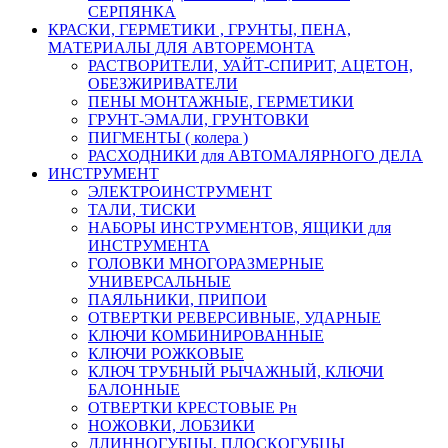
СЕРПЯНКА
КРАСКИ, ГЕРМЕТИКИ , ГРУНТЫ, ПЕНА,
МАТЕРИАЛЫ ДЛЯ АВТОРЕМОНТА
РАСТВОРИТЕЛИ, УАЙТ-СПИРИТ, АЦЕТОН,
ОБЕЗЖИРИВАТЕЛИ
ПЕНЫ МОНТАЖНЫЕ, ГЕРМЕТИКИ
ГРУНТ-ЭМАЛИ, ГРУНТОВКИ
ПИГМЕНТЫ ( колера )
РАСХОДНИКИ для АВТОМАЛЯРНОГО ДЕЛА
ИНСТРУМЕНТ
ЭЛЕКТРОИНСТРУМЕНТ
ТАЛИ, ТИСКИ
НАБОРЫ ИНСТРУМЕНТОВ, ЯЩИКИ для
ИНСТРУМЕНТА
ГОЛОВКИ МНОГОРАЗМЕРНЫЕ
УНИВЕРСАЛЬНЫЕ
ПАЯЛЬНИКИ, ПРИПОИ
ОТВЕРТКИ РЕВЕРСИВНЫЕ, УДАРНЫЕ
КЛЮЧИ КОМБИНИРОВАННЫЕ
КЛЮЧИ РОЖКОВЫЕ
КЛЮЧ ТРУБНЫЙ РЫЧАЖНЫЙ, КЛЮЧИ
БАЛОННЫЕ
ОТВЕРТКИ КРЕСТОВЫЕ Рн
НОЖОВКИ, ЛОБЗИКИ
ДЛИННОГУБЦЫ, ПЛОСКОГУБЦЫ