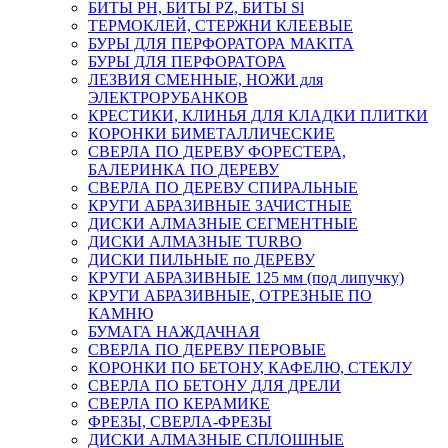
БИТЫ PH, БИТЫ PZ, БИТЫ Sl
ТЕРМОКЛЕЙ, СТЕРЖНИ КЛЕЕВЫЕ
БУРЫ ДЛЯ ПЕРФОРАТОРА MAKITA
БУРЫ ДЛЯ ПЕРФОРАТОРА
ЛЕЗВИЯ СМЕННЫЕ, НОЖИ для
ЭЛЕКТРОРУБАНКОВ
КРЕСТИКИ, КЛИНЬЯ ДЛЯ КЛАДКИ ПЛИТКИ
КОРОНКИ БИМЕТАЛЛИЧЕСКИЕ
СВЕРЛА ПО ДЕРЕВУ ФОРЕСТЕРА,
БАЛЕРИНКА ПО ДЕРЕВУ
СВЕРЛА ПО ДЕРЕВУ СПИРАЛЬНЫЕ
КРУГИ АБРАЗИВНЫЕ ЗАЧИСТНЫЕ
ДИСКИ АЛМАЗНЫЕ СЕГМЕНТНЫЕ
ДИСКИ АЛМАЗНЫЕ TURBO
ДИСКИ ПИЛЬНЫЕ по ДЕРЕВУ
КРУГИ АБРАЗИВНЫЕ 125 мм (под липучку)
КРУГИ АБРАЗИВНЫЕ, ОТРЕЗНЫЕ ПО
КАМНЮ
БУМАГА НАЖДАЧНАЯ
СВЕРЛА ПО ДЕРЕВУ ПЕРОВЫЕ
КОРОНКИ ПО БЕТОНУ, КАФЕЛЮ, СТЕКЛУ
СВЕРЛА ПО БЕТОНУ ДЛЯ ДРЕЛИ
СВЕРЛА ПО КЕРАМИКЕ
ФРЕЗЫ, СВЕРЛА-ФРЕЗЫ
ДИСКИ АЛМАЗНЫЕ СПЛОШНЫЕ