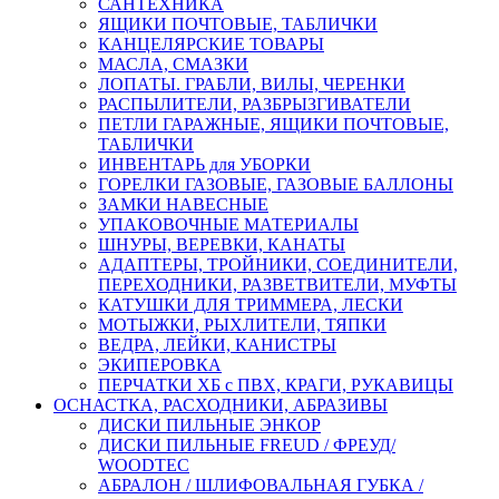
САНТЕХНИКА
ЯЩИКИ ПОЧТОВЫЕ, ТАБЛИЧКИ
КАНЦЕЛЯРСКИЕ ТОВАРЫ
МАСЛА, СМАЗКИ
ЛОПАТЫ. ГРАБЛИ, ВИЛЫ, ЧЕРЕНКИ
РАСПЫЛИТЕЛИ, РАЗБРЫЗГИВАТЕЛИ
ПЕТЛИ ГАРАЖНЫЕ, ЯЩИКИ ПОЧТОВЫЕ,
ТАБЛИЧКИ
ИНВЕНТАРЬ для УБОРКИ
ГОРЕЛКИ ГАЗОВЫЕ, ГАЗОВЫЕ БАЛЛОНЫ
ЗАМКИ НАВЕСНЫЕ
УПАКОВОЧНЫЕ МАТЕРИАЛЫ
ШНУРЫ, ВЕРЕВКИ, КАНАТЫ
АДАПТЕРЫ, ТРОЙНИКИ, СОЕДИНИТЕЛИ,
ПЕРЕХОДНИКИ, РАЗВЕТВИТЕЛИ, МУФТЫ
КАТУШКИ ДЛЯ ТРИММЕРА, ЛЕСКИ
МОТЫЖКИ, РЫХЛИТЕЛИ, ТЯПКИ
ВЕДРА, ЛЕЙКИ, КАНИСТРЫ
ЭКИПЕРОВКА
ПЕРЧАТКИ ХБ с ПВХ, КРАГИ, РУКАВИЦЫ
ОСНАСТКА, РАСХОДНИКИ, АБРАЗИВЫ
ДИСКИ ПИЛЬНЫЕ ЭНКОР
ДИСКИ ПИЛЬНЫЕ FREUD / ФРЕУД/
WOODTEC
АБРАЛОН / ШЛИФОВАЛЬНАЯ ГУБКА /