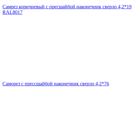
Самрез коричневый с пресшайбой наконечник сверло 4,2*19
RAL8017
Саморез с прессшайбой наконечник сверло 4,2*76