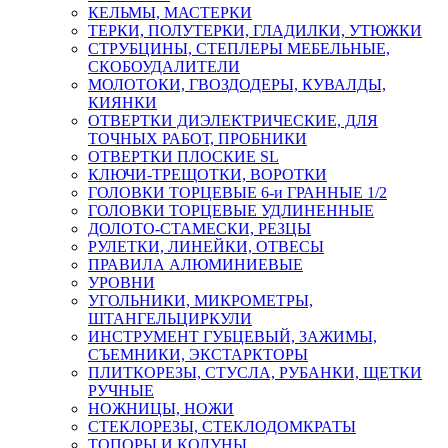
КЕЛЬМЫ, МАСТЕРКИ
ТЕРКИ, ПОЛУТЕРКИ, ГЛАДИЛКИ, УТЮЖКИ
СТРУБЦИНЫ, СТЕПЛЕРЫ МЕБЕЛЬНЫЕ,
СКОБОУДАЛИТЕЛИ
МОЛОТОКИ, ГВОЗДОДЕРЫ, КУВАЛДЫ,
КИЯНКИ
ОТВЕРТКИ ДИЭЛЕКТРИЧЕСКИЕ, ДЛЯ
ТОЧНЫХ РАБОТ, ПРОБНИКИ
ОТВЕРТКИ ПЛОСКИЕ SL
КЛЮЧИ-ТРЕЩОТКИ, ВОРОТКИ
ГОЛОВКИ ТОРЦЕВЫЕ 6-и ГРАННЫЕ 1/2
ГОЛОВКИ ТОРЦЕВЫЕ УДЛИНЕННЫЕ
ДОЛОТО-СТАМЕСКИ, РЕЗЦЫ
РУЛЕТКИ, ЛИНЕЙКИ, ОТВЕСЫ
ПРАВИЛА АЛЮМИНИЕВЫЕ
УРОВНИ
УГОЛЬНИКИ, МИКРОМЕТРЫ,
ШТАНГЕЛЬЦИРКУЛИ
ИНСТРУМЕНТ ГУБЦЕВЫЙ, ЗАЖИМЫ,
СЪЕМНИКИ, ЭКСТАРКТОРЫ
ПЛИТКОРЕЗЫ, СТУСЛА, РУБАНКИ, ЩЕТКИ
РУЧНЫЕ
НОЖНИЦЫ, НОЖИ
СТЕКЛОРЕЗЫ, СТЕКЛОДОМКРАТЫ
ТОПОРЫ И КОЛУНЫ