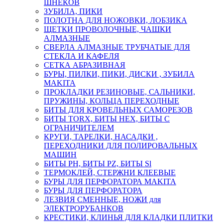
ШНЕКОВ
ЗУБИЛА, ПИКИ
ПОЛОТНА ДЛЯ НОЖОВКИ, ЛОБЗИКА
ЩЕТКИ ПРОВОЛОЧНЫЕ, ЧАШКИ
АЛМАЗНЫЕ
СВЕРЛА АЛМАЗНЫЕ ТРУБЧАТЫЕ ДЛЯ
СТЕКЛА И КАФЕЛЯ
СЕТКА АБРАЗИВНАЯ
БУРЫ, ПИЛКИ, ПИКИ, ДИСКИ , ЗУБИЛА
MAKITA
ПРОКЛАДКИ РЕЗИНОВЫЕ, САЛЬНИКИ,
ПРУЖИНЫ, КОЛЬЦА ПЕРЕХОДНЫЕ
БИТЫ ДЛЯ КРОВЕЛЬНЫХ САМОРЕЗОВ
БИТЫ TORX, БИТЫ НЕХ, БИТЫ С
ОГРАНИЧИТЕЛЕМ
КРУГИ, ТАРЕЛКИ, НАСАДКИ ,
ПЕРЕХОДНИКИ ДЛЯ ПОЛИРОВАЛЬНЫХ
МАШИН
БИТЫ PH, БИТЫ PZ, БИТЫ Sl
ТЕРМОКЛЕЙ, СТЕРЖНИ КЛЕЕВЫЕ
БУРЫ ДЛЯ ПЕРФОРАТОРА MAKITA
БУРЫ ДЛЯ ПЕРФОРАТОРА
ЛЕЗВИЯ СМЕННЫЕ, НОЖИ для
ЭЛЕКТРОРУБАНКОВ
КРЕСТИКИ, КЛИНЬЯ ДЛЯ КЛАДКИ ПЛИТКИ