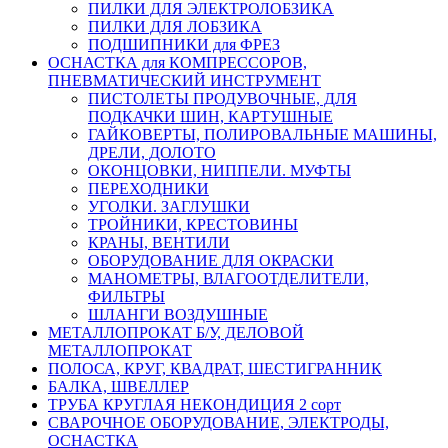
ПИЛКИ ДЛЯ ЭЛЕКТРОЛОБЗИКА
ПИЛКИ ДЛЯ ЛОБЗИКА
ПОДШИПНИКИ для ФРЕЗ
ОСНАСТКА для КОМПРЕССОРОВ,
ПНЕВМАТИЧЕСКИЙ ИНСТРУМЕНТ
ПИСТОЛЕТЫ ПРОДУВОЧНЫЕ, ДЛЯ
ПОДКАЧКИ ШИН, КАРТУШНЫЕ
ГАЙКОВЕРТЫ, ПОЛИРОВАЛЬНЫЕ МАШИНЫ,
ДРЕЛИ, ДОЛОТО
ОКОНЦОВКИ, НИППЕЛИ. МУФТЫ
ПЕРЕХОДНИКИ
УГОЛКИ. ЗАГЛУШКИ
ТРОЙНИКИ, КРЕСТОВИНЫ
КРАНЫ, ВЕНТИЛИ
ОБОРУДОВАНИЕ ДЛЯ ОКРАСКИ
МАНОМЕТРЫ, ВЛАГООТДЕЛИТЕЛИ,
ФИЛЬТРЫ
ШЛАНГИ ВОЗДУШНЫЕ
МЕТАЛЛОПРОКАТ Б/У, ДЕЛОВОЙ
МЕТАЛЛОПРОКАТ
ПОЛОСА, КРУГ, КВАДРАТ, ШЕСТИГРАННИК
БАЛКА, ШВЕЛЛЕР
ТРУБА КРУГЛАЯ НЕКОНДИЦИЯ 2 сорт
СВАРОЧНОЕ ОБОРУДОВАНИЕ, ЭЛЕКТРОДЫ,
ОСНАСТКА