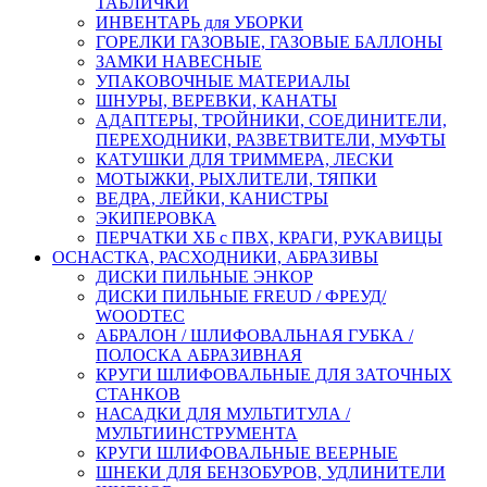
ТАБЛИЧКИ
ИНВЕНТАРЬ для УБОРКИ
ГОРЕЛКИ ГАЗОВЫЕ, ГАЗОВЫЕ БАЛЛОНЫ
ЗАМКИ НАВЕСНЫЕ
УПАКОВОЧНЫЕ МАТЕРИАЛЫ
ШНУРЫ, ВЕРЕВКИ, КАНАТЫ
АДАПТЕРЫ, ТРОЙНИКИ, СОЕДИНИТЕЛИ,
ПЕРЕХОДНИКИ, РАЗВЕТВИТЕЛИ, МУФТЫ
КАТУШКИ ДЛЯ ТРИММЕРА, ЛЕСКИ
МОТЫЖКИ, РЫХЛИТЕЛИ, ТЯПКИ
ВЕДРА, ЛЕЙКИ, КАНИСТРЫ
ЭКИПЕРОВКА
ПЕРЧАТКИ ХБ с ПВХ, КРАГИ, РУКАВИЦЫ
ОСНАСТКА, РАСХОДНИКИ, АБРАЗИВЫ
ДИСКИ ПИЛЬНЫЕ ЭНКОР
ДИСКИ ПИЛЬНЫЕ FREUD / ФРЕУД/
WOODTEC
АБРАЛОН / ШЛИФОВАЛЬНАЯ ГУБКА /
ПОЛОСКА АБРАЗИВНАЯ
КРУГИ ШЛИФОВАЛЬНЫЕ ДЛЯ ЗАТОЧНЫХ
СТАНКОВ
НАСАДКИ ДЛЯ МУЛЬТИТУЛА /
МУЛЬТИИНСТРУМЕНТА
КРУГИ ШЛИФОВАЛЬНЫЕ ВЕЕРНЫЕ
ШНЕКИ ДЛЯ БЕНЗОБУРОВ, УДЛИНИТЕЛИ