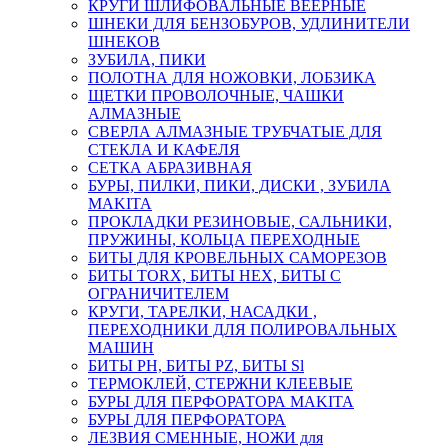
КРУГИ ШЛИФОВАЛЬНЫЕ ВЕЕРНЫЕ
ШНЕКИ ДЛЯ БЕНЗОБУРОВ, УДЛИНИТЕЛИ
ШНЕКОВ
ЗУБИЛА, ПИКИ
ПОЛОТНА ДЛЯ НОЖОВКИ, ЛОБЗИКА
ЩЕТКИ ПРОВОЛОЧНЫЕ, ЧАШКИ
АЛМАЗНЫЕ
СВЕРЛА АЛМАЗНЫЕ ТРУБЧАТЫЕ ДЛЯ
СТЕКЛА И КАФЕЛЯ
СЕТКА АБРАЗИВНАЯ
БУРЫ, ПИЛКИ, ПИКИ, ДИСКИ , ЗУБИЛА
MAKITA
ПРОКЛАДКИ РЕЗИНОВЫЕ, САЛЬНИКИ,
ПРУЖИНЫ, КОЛЬЦА ПЕРЕХОДНЫЕ
БИТЫ ДЛЯ КРОВЕЛЬНЫХ САМОРЕЗОВ
БИТЫ TORX, БИТЫ НЕХ, БИТЫ С
ОГРАНИЧИТЕЛЕМ
КРУГИ, ТАРЕЛКИ, НАСАДКИ ,
ПЕРЕХОДНИКИ ДЛЯ ПОЛИРОВАЛЬНЫХ
МАШИН
БИТЫ PH, БИТЫ PZ, БИТЫ Sl
ТЕРМОКЛЕЙ, СТЕРЖНИ КЛЕЕВЫЕ
БУРЫ ДЛЯ ПЕРФОРАТОРА MAKITA
БУРЫ ДЛЯ ПЕРФОРАТОРА
ЛЕЗВИЯ СМЕННЫЕ, НОЖИ для