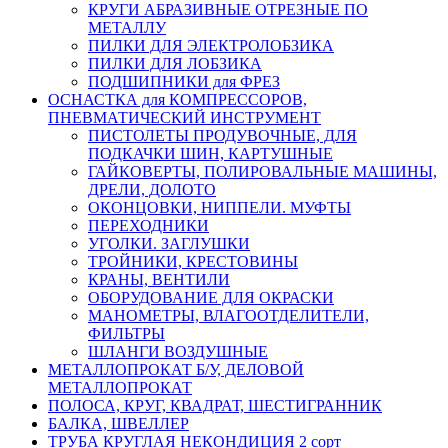
КРУГИ АБРАЗИВНЫЕ ОТРЕЗНЫЕ ПО
МЕТАЛЛУ
ПИЛКИ ДЛЯ ЭЛЕКТРОЛОБЗИКА
ПИЛКИ ДЛЯ ЛОБЗИКА
ПОДШИПНИКИ для ФРЕЗ
ОСНАСТКА для КОМПРЕССОРОВ,
ПНЕВМАТИЧЕСКИЙ ИНСТРУМЕНТ
ПИСТОЛЕТЫ ПРОДУВОЧНЫЕ, ДЛЯ
ПОДКАЧКИ ШИН, КАРТУШНЫЕ
ГАЙКОВЕРТЫ, ПОЛИРОВАЛЬНЫЕ МАШИНЫ,
ДРЕЛИ, ДОЛОТО
ОКОНЦОВКИ, НИППЕЛИ. МУФТЫ
ПЕРЕХОДНИКИ
УГОЛКИ. ЗАГЛУШКИ
ТРОЙНИКИ, КРЕСТОВИНЫ
КРАНЫ, ВЕНТИЛИ
ОБОРУДОВАНИЕ ДЛЯ ОКРАСКИ
МАНОМЕТРЫ, ВЛАГООТДЕЛИТЕЛИ,
ФИЛЬТРЫ
ШЛАНГИ ВОЗДУШНЫЕ
МЕТАЛЛОПРОКАТ Б/У, ДЕЛОВОЙ
МЕТАЛЛОПРОКАТ
ПОЛОСА, КРУГ, КВАДРАТ, ШЕСТИГРАННИК
БАЛКА, ШВЕЛЛЕР
ТРУБА КРУГЛАЯ НЕКОНДИЦИЯ 2 сорт