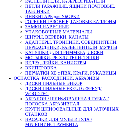
РАСПЫЛИТЕЛИ, РАЗБРЫЗГИВАТЕЛИ
ПЕТЛИ ГАРАЖНЫЕ, ЯЩИКИ ПОЧТОВЫЕ,
ТАБЛИЧКИ
ИНВЕНТАРЬ для УБОРКИ
ГОРЕЛКИ ГАЗОВЫЕ, ГАЗОВЫЕ БАЛЛОНЫ
ЗАМКИ НАВЕСНЫЕ
УПАКОВОЧНЫЕ МАТЕРИАЛЫ
ШНУРЫ, ВЕРЕВКИ, КАНАТЫ
АДАПТЕРЫ, ТРОЙНИКИ, СОЕДИНИТЕЛИ,
ПЕРЕХОДНИКИ, РАЗВЕТВИТЕЛИ, МУФТЫ
КАТУШКИ ДЛЯ ТРИММЕРА, ЛЕСКИ
МОТЫЖКИ, РЫХЛИТЕЛИ, ТЯПКИ
ВЕДРА, ЛЕЙКИ, КАНИСТРЫ
ЭКИПЕРОВКА
ПЕРЧАТКИ ХБ с ПВХ, КРАГИ, РУКАВИЦЫ
ОСНАСТКА, РАСХОДНИКИ, АБРАЗИВЫ
ДИСКИ ПИЛЬНЫЕ ЭНКОР
ДИСКИ ПИЛЬНЫЕ FREUD / ФРЕУД/
WOODTEC
АБРАЛОН / ШЛИФОВАЛЬНАЯ ГУБКА /
ПОЛОСКА АБРАЗИВНАЯ
КРУГИ ШЛИФОВАЛЬНЫЕ ДЛЯ ЗАТОЧНЫХ
СТАНКОВ
НАСАДКИ ДЛЯ МУЛЬТИТУЛА /
МУЛЬТИИНСТРУМЕНТА