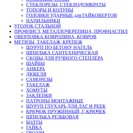
СТЕКЛОРЕЗЫ, СТЕКЛОДОМКРАТЫ
ТОПОРЫ И КОЛУНЫ
ГОЛОВКИ УДАРНЫЕ для ГАЙКОВЕРТОВ
НАПИЛЬНИКИ
УГОЛОК СТАЛЬНОЙ
ПРОФЛИСТ, МЕТАЛЛОЧЕРЕПИЦА, ПРОФНАСТИЛ
ОВЕРЛОВКА КОВРОЛИНА, КОВРОВ
МЕТИЗЫ, ТАКЕЛАЖ, КРЕПЕЖ
ШУРУП ПО БЕТОНУ НАГЕЛЬ
ШПИЛЬКА САНТЕХНИЧЕСКАЯ
СКОБЫ ДЛЯ РУЧНОГО СТЕПЛЕРА
ШАЙБЫ
АНКЕРА
ДЮБЕЛЯ
САМОРЕЗЫ
ТАКЕЛАЖ
ХОМУТЫ
ЗАКЛЕПКИ
ПАТРОНЫ МОНТАЖНЫЕ
ШУРУП ГЛУХАРЬ ДЛЯ ЛАГ И РЕЕК
КРЮЧОК ПРУЖИННЫЙ, Г-КРЮЧЕК
ШПИЛЬКА РЕЗЬБОВАЯ
БОЛТЫ
ГАЙКА
ГВОЗДИ