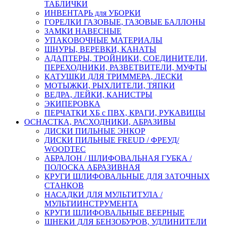
ТАБЛИЧКИ
ИНВЕНТАРЬ для УБОРКИ
ГОРЕЛКИ ГАЗОВЫЕ, ГАЗОВЫЕ БАЛЛОНЫ
ЗАМКИ НАВЕСНЫЕ
УПАКОВОЧНЫЕ МАТЕРИАЛЫ
ШНУРЫ, ВЕРЕВКИ, КАНАТЫ
АДАПТЕРЫ, ТРОЙНИКИ, СОЕДИНИТЕЛИ,
ПЕРЕХОДНИКИ, РАЗВЕТВИТЕЛИ, МУФТЫ
КАТУШКИ ДЛЯ ТРИММЕРА, ЛЕСКИ
МОТЫЖКИ, РЫХЛИТЕЛИ, ТЯПКИ
ВЕДРА, ЛЕЙКИ, КАНИСТРЫ
ЭКИПЕРОВКА
ПЕРЧАТКИ ХБ с ПВХ, КРАГИ, РУКАВИЦЫ
ОСНАСТКА, РАСХОДНИКИ, АБРАЗИВЫ
ДИСКИ ПИЛЬНЫЕ ЭНКОР
ДИСКИ ПИЛЬНЫЕ FREUD / ФРЕУД/
WOODTEC
АБРАЛОН / ШЛИФОВАЛЬНАЯ ГУБКА /
ПОЛОСКА АБРАЗИВНАЯ
КРУГИ ШЛИФОВАЛЬНЫЕ ДЛЯ ЗАТОЧНЫХ
СТАНКОВ
НАСАДКИ ДЛЯ МУЛЬТИТУЛА /
МУЛЬТИИНСТРУМЕНТА
КРУГИ ШЛИФОВАЛЬНЫЕ ВЕЕРНЫЕ
ШНЕКИ ДЛЯ БЕНЗОБУРОВ, УДЛИНИТЕЛИ