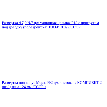
Развертка d 7,0 №7 ц/х машинная цельная Р18 с припуском
под доводку (поле допуска:+0.039/+0.029/СССР
Развертка под конус Морзе №2 ц/х чистовая / КОМПЛЕКТ 2
шт / длина 124 мм /СССР я