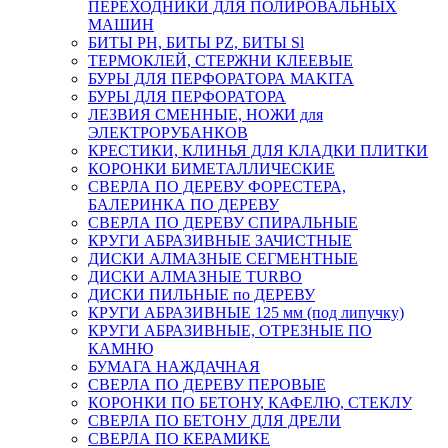
ПЕРЕХОДНИКИ ДЛЯ ПОЛИРОВАЛЬНЫХ
МАШИН
БИТЫ PH, БИТЫ PZ, БИТЫ Sl
ТЕРМОКЛЕЙ, СТЕРЖНИ КЛЕЕВЫЕ
БУРЫ ДЛЯ ПЕРФОРАТОРА MAKITA
БУРЫ ДЛЯ ПЕРФОРАТОРА
ЛЕЗВИЯ СМЕННЫЕ, НОЖИ для
ЭЛЕКТРОРУБАНКОВ
КРЕСТИКИ, КЛИНЬЯ ДЛЯ КЛАДКИ ПЛИТКИ
КОРОНКИ БИМЕТАЛЛИЧЕСКИЕ
СВЕРЛА ПО ДЕРЕВУ ФОРЕСТЕРА,
БАЛЕРИНКА ПО ДЕРЕВУ
СВЕРЛА ПО ДЕРЕВУ СПИРАЛЬНЫЕ
КРУГИ АБРАЗИВНЫЕ ЗАЧИСТНЫЕ
ДИСКИ АЛМАЗНЫЕ СЕГМЕНТНЫЕ
ДИСКИ АЛМАЗНЫЕ TURBO
ДИСКИ ПИЛЬНЫЕ по ДЕРЕВУ
КРУГИ АБРАЗИВНЫЕ 125 мм (под липучку)
КРУГИ АБРАЗИВНЫЕ, ОТРЕЗНЫЕ ПО
КАМНЮ
БУМАГА НАЖДАЧНАЯ
СВЕРЛА ПО ДЕРЕВУ ПЕРОВЫЕ
КОРОНКИ ПО БЕТОНУ, КАФЕЛЮ, СТЕКЛУ
СВЕРЛА ПО БЕТОНУ ДЛЯ ДРЕЛИ
СВЕРЛА ПО КЕРАМИКЕ