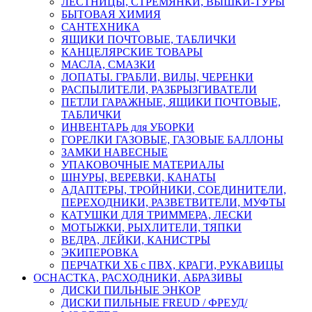
ЛЕСТНИЦЫ, СТРЕМЯНКИ, ВЫШКИ-ТУРЫ
БЫТОВАЯ ХИМИЯ
САНТЕХНИКА
ЯЩИКИ ПОЧТОВЫЕ, ТАБЛИЧКИ
КАНЦЕЛЯРСКИЕ ТОВАРЫ
МАСЛА, СМАЗКИ
ЛОПАТЫ. ГРАБЛИ, ВИЛЫ, ЧЕРЕНКИ
РАСПЫЛИТЕЛИ, РАЗБРЫЗГИВАТЕЛИ
ПЕТЛИ ГАРАЖНЫЕ, ЯЩИКИ ПОЧТОВЫЕ,
ТАБЛИЧКИ
ИНВЕНТАРЬ для УБОРКИ
ГОРЕЛКИ ГАЗОВЫЕ, ГАЗОВЫЕ БАЛЛОНЫ
ЗАМКИ НАВЕСНЫЕ
УПАКОВОЧНЫЕ МАТЕРИАЛЫ
ШНУРЫ, ВЕРЕВКИ, КАНАТЫ
АДАПТЕРЫ, ТРОЙНИКИ, СОЕДИНИТЕЛИ,
ПЕРЕХОДНИКИ, РАЗВЕТВИТЕЛИ, МУФТЫ
КАТУШКИ ДЛЯ ТРИММЕРА, ЛЕСКИ
МОТЫЖКИ, РЫХЛИТЕЛИ, ТЯПКИ
ВЕДРА, ЛЕЙКИ, КАНИСТРЫ
ЭКИПЕРОВКА
ПЕРЧАТКИ ХБ с ПВХ, КРАГИ, РУКАВИЦЫ
ОСНАСТКА, РАСХОДНИКИ, АБРАЗИВЫ
ДИСКИ ПИЛЬНЫЕ ЭНКОР
ДИСКИ ПИЛЬНЫЕ FREUD / ФРЕУД/