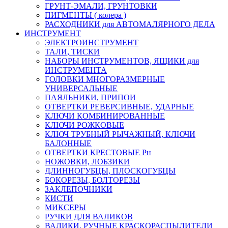
ГРУНТ-ЭМАЛИ, ГРУНТОВКИ
ПИГМЕНТЫ ( колера )
РАСХОДНИКИ для АВТОМАЛЯРНОГО ДЕЛА
ИНСТРУМЕНТ
ЭЛЕКТРОИНСТРУМЕНТ
ТАЛИ, ТИСКИ
НАБОРЫ ИНСТРУМЕНТОВ, ЯЩИКИ для
ИНСТРУМЕНТА
ГОЛОВКИ МНОГОРАЗМЕРНЫЕ
УНИВЕРСАЛЬНЫЕ
ПАЯЛЬНИКИ, ПРИПОИ
ОТВЕРТКИ РЕВЕРСИВНЫЕ, УДАРНЫЕ
КЛЮЧИ КОМБИНИРОВАННЫЕ
КЛЮЧИ РОЖКОВЫЕ
КЛЮЧ ТРУБНЫЙ РЫЧАЖНЫЙ, КЛЮЧИ
БАЛОННЫЕ
ОТВЕРТКИ КРЕСТОВЫЕ Рн
НОЖОВКИ, ЛОБЗИКИ
ДЛИННОГУБЦЫ, ПЛОСКОГУБЦЫ
БОКОРЕЗЫ, БОЛТОРЕЗЫ
ЗАКЛЕПОЧНИКИ
КИСТИ
МИКСЕРЫ
РУЧКИ ДЛЯ ВАЛИКОВ
ВАЛИКИ, РУЧНЫЕ КРАСКОРАСПЫЛИТЕЛИ