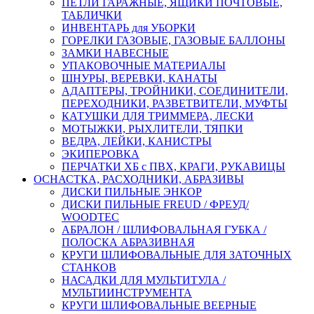
ПЕТЛИ ГАРАЖНЫЕ, ЯЩИКИ ПОЧТОВЫЕ,
ТАБЛИЧКИ
ИНВЕНТАРЬ для УБОРКИ
ГОРЕЛКИ ГАЗОВЫЕ, ГАЗОВЫЕ БАЛЛОНЫ
ЗАМКИ НАВЕСНЫЕ
УПАКОВОЧНЫЕ МАТЕРИАЛЫ
ШНУРЫ, ВЕРЕВКИ, КАНАТЫ
АДАПТЕРЫ, ТРОЙНИКИ, СОЕДИНИТЕЛИ,
ПЕРЕХОДНИКИ, РАЗВЕТВИТЕЛИ, МУФТЫ
КАТУШКИ ДЛЯ ТРИММЕРА, ЛЕСКИ
МОТЫЖКИ, РЫХЛИТЕЛИ, ТЯПКИ
ВЕДРА, ЛЕЙКИ, КАНИСТРЫ
ЭКИПЕРОВКА
ПЕРЧАТКИ ХБ с ПВХ, КРАГИ, РУКАВИЦЫ
ОСНАСТКА, РАСХОДНИКИ, АБРАЗИВЫ
ДИСКИ ПИЛЬНЫЕ ЭНКОР
ДИСКИ ПИЛЬНЫЕ FREUD / ФРЕУД/
WOODTEC
АБРАЛОН / ШЛИФОВАЛЬНАЯ ГУБКА /
ПОЛОСКА АБРАЗИВНАЯ
КРУГИ ШЛИФОВАЛЬНЫЕ ДЛЯ ЗАТОЧНЫХ
СТАНКОВ
НАСАДКИ ДЛЯ МУЛЬТИТУЛА /
МУЛЬТИИНСТРУМЕНТА
КРУГИ ШЛИФОВАЛЬНЫЕ ВЕЕРНЫЕ