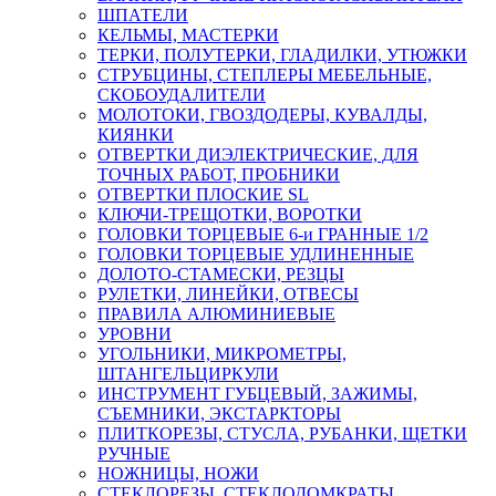
ШПАТЕЛИ
КЕЛЬМЫ, МАСТЕРКИ
ТЕРКИ, ПОЛУТЕРКИ, ГЛАДИЛКИ, УТЮЖКИ
СТРУБЦИНЫ, СТЕПЛЕРЫ МЕБЕЛЬНЫЕ,
СКОБОУДАЛИТЕЛИ
МОЛОТОКИ, ГВОЗДОДЕРЫ, КУВАЛДЫ,
КИЯНКИ
ОТВЕРТКИ ДИЭЛЕКТРИЧЕСКИЕ, ДЛЯ
ТОЧНЫХ РАБОТ, ПРОБНИКИ
ОТВЕРТКИ ПЛОСКИЕ SL
КЛЮЧИ-ТРЕЩОТКИ, ВОРОТКИ
ГОЛОВКИ ТОРЦЕВЫЕ 6-и ГРАННЫЕ 1/2
ГОЛОВКИ ТОРЦЕВЫЕ УДЛИНЕННЫЕ
ДОЛОТО-СТАМЕСКИ, РЕЗЦЫ
РУЛЕТКИ, ЛИНЕЙКИ, ОТВЕСЫ
ПРАВИЛА АЛЮМИНИЕВЫЕ
УРОВНИ
УГОЛЬНИКИ, МИКРОМЕТРЫ,
ШТАНГЕЛЬЦИРКУЛИ
ИНСТРУМЕНТ ГУБЦЕВЫЙ, ЗАЖИМЫ,
СЪЕМНИКИ, ЭКСТАРКТОРЫ
ПЛИТКОРЕЗЫ, СТУСЛА, РУБАНКИ, ЩЕТКИ
РУЧНЫЕ
НОЖНИЦЫ, НОЖИ
СТЕКЛОРЕЗЫ, СТЕКЛОДОМКРАТЫ