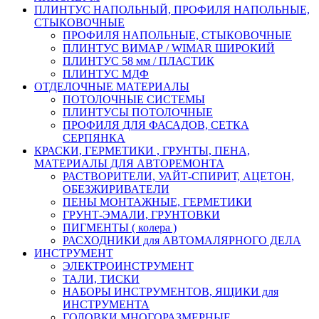
ПЛИНТУС НАПОЛЬНЫЙ, ПРОФИЛЯ НАПОЛЬНЫЕ,
СТЫКОВОЧНЫЕ
ПРОФИЛЯ НАПОЛЬНЫЕ, СТЫКОВОЧНЫЕ
ПЛИНТУС ВИМАР / WIMAR ШИРОКИЙ
ПЛИНТУС 58 мм / ПЛАСТИК
ПЛИНТУС МДФ
ОТДЕЛОЧНЫЕ МАТЕРИАЛЫ
ПОТОЛОЧНЫЕ СИСТЕМЫ
ПЛИНТУСЫ ПОТОЛОЧНЫЕ
ПРОФИЛЯ ДЛЯ ФАСАДОВ, СЕТКА
СЕРПЯНКА
КРАСКИ, ГЕРМЕТИКИ , ГРУНТЫ, ПЕНА,
МАТЕРИАЛЫ ДЛЯ АВТОРЕМОНТА
РАСТВОРИТЕЛИ, УАЙТ-СПИРИТ, АЦЕТОН,
ОБЕЗЖИРИВАТЕЛИ
ПЕНЫ МОНТАЖНЫЕ, ГЕРМЕТИКИ
ГРУНТ-ЭМАЛИ, ГРУНТОВКИ
ПИГМЕНТЫ ( колера )
РАСХОДНИКИ для АВТОМАЛЯРНОГО ДЕЛА
ИНСТРУМЕНТ
ЭЛЕКТРОИНСТРУМЕНТ
ТАЛИ, ТИСКИ
НАБОРЫ ИНСТРУМЕНТОВ, ЯЩИКИ для
ИНСТРУМЕНТА
ГОЛОВКИ МНОГОРАЗМЕРНЫЕ