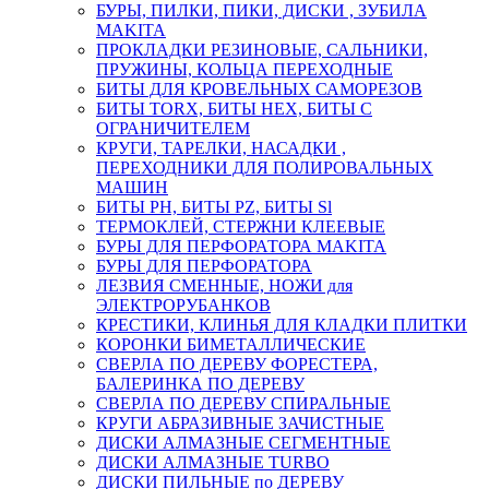
БУРЫ, ПИЛКИ, ПИКИ, ДИСКИ , ЗУБИЛА
MAKITA
ПРОКЛАДКИ РЕЗИНОВЫЕ, САЛЬНИКИ,
ПРУЖИНЫ, КОЛЬЦА ПЕРЕХОДНЫЕ
БИТЫ ДЛЯ КРОВЕЛЬНЫХ САМОРЕЗОВ
БИТЫ TORX, БИТЫ НЕХ, БИТЫ С
ОГРАНИЧИТЕЛЕМ
КРУГИ, ТАРЕЛКИ, НАСАДКИ ,
ПЕРЕХОДНИКИ ДЛЯ ПОЛИРОВАЛЬНЫХ
МАШИН
БИТЫ PH, БИТЫ PZ, БИТЫ Sl
ТЕРМОКЛЕЙ, СТЕРЖНИ КЛЕЕВЫЕ
БУРЫ ДЛЯ ПЕРФОРАТОРА MAKITA
БУРЫ ДЛЯ ПЕРФОРАТОРА
ЛЕЗВИЯ СМЕННЫЕ, НОЖИ для
ЭЛЕКТРОРУБАНКОВ
КРЕСТИКИ, КЛИНЬЯ ДЛЯ КЛАДКИ ПЛИТКИ
КОРОНКИ БИМЕТАЛЛИЧЕСКИЕ
СВЕРЛА ПО ДЕРЕВУ ФОРЕСТЕРА,
БАЛЕРИНКА ПО ДЕРЕВУ
СВЕРЛА ПО ДЕРЕВУ СПИРАЛЬНЫЕ
КРУГИ АБРАЗИВНЫЕ ЗАЧИСТНЫЕ
ДИСКИ АЛМАЗНЫЕ СЕГМЕНТНЫЕ
ДИСКИ АЛМАЗНЫЕ TURBO
ДИСКИ ПИЛЬНЫЕ по ДЕРЕВУ