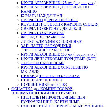
КРУГИ АБРАЗИВНЫЕ 125 мм (под липучку)
КРУГИ АБРАЗИВНЫЕ, ОТРЕЗНЫЕ ПО
КАМНЮ
БУМАГА НАЖДАЧНАЯ
СВЕРЛА ПО ДЕРЕВУ ПЕРОВЫЕ
КОРОНКИ ПО БЕТОНУ, КАФЕЛЮ, СТЕКЛУ
СВЕРЛА ПО БЕТОНУ ДЛЯ ДРЕЛИ
СВЕРЛА ПО КЕРАМИКЕ
ФРЕЗЫ, СВЕРЛА-ФРЕЗЫ
ДИСКИ АЛМАЗНЫЕ СПЛОШНЫЕ
ЗАП. ЧАСТИ, РАСХОДНИКИ
ЭЛЕКТРОИНСТРУМЕНТОВ
КРУГИ АБРАЗИВНЫЕ 150 мм (под липучку)
КРУГИ ЛЕПЕСТКОВЫЕ ТОРЦЕВЫЕ (КЛТ)
ЛЕНТЫ БЕСКОНЕЧНЫЕ
КРУГИ АБРАЗИВНЫЕ ОТРЕЗНЫЕ ПО
МЕТАЛЛУ
ПИЛКИ ДЛЯ ЭЛЕКТРОЛОБЗИКА
ПИЛКИ ДЛЯ ЛОБЗИКА
ПОДШИПНИКИ для ФРЕЗ
ОСНАСТКА для КОМПРЕССОРОВ,
ПНЕВМАТИЧЕСКИЙ ИНСТРУМЕНТ
ПИСТОЛЕТЫ ПРОДУВОЧНЫЕ, ДЛЯ
ПОДКАЧКИ ШИН, КАРТУШНЫЕ
ГАЙКОВЕРТЫ, ПОЛИРОВАЛЬНЫЕ МАШИНЫ,