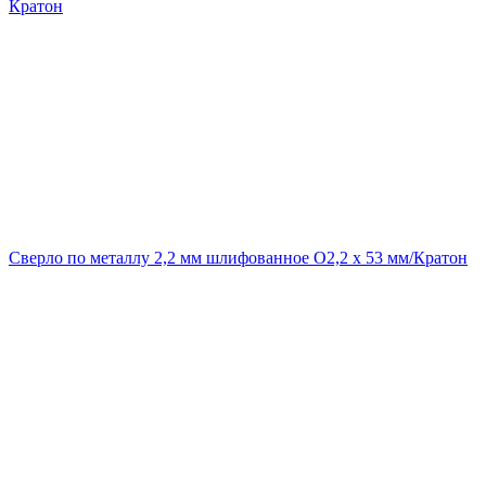
Кратон
Сверло по металлу 2,2 мм шлифованное O2,2 х 53 мм/Кратон