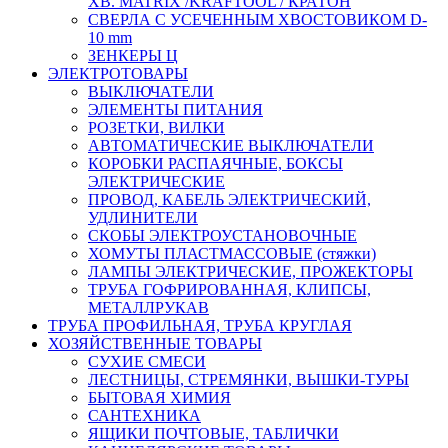
ХВ. MATRIX /KRAFTOOL / КРАТОН
СВЕРЛА С УСЕЧЕННЫМ ХВОСТОВИКОМ D-
10 mm
ЗЕНКЕРЫ Ц
ЭЛЕКТРОТОВАРЫ
ВЫКЛЮЧАТЕЛИ
ЭЛЕМЕНТЫ ПИТАНИЯ
РОЗЕТКИ, ВИЛКИ
АВТОМАТИЧЕСКИЕ ВЫКЛЮЧАТЕЛИ
КОРОБКИ РАСПАЯЧНЫЕ, БОКСЫ
ЭЛЕКТРИЧЕСКИЕ
ПРОВОД, КАБЕЛЬ ЭЛЕКТРИЧЕСКИЙ,
УДЛИНИТЕЛИ
СКОБЫ ЭЛЕКТРОУСТАНОВОЧНЫЕ
ХОМУТЫ ПЛАСТМАССОВЫЕ (стяжки)
ЛАМПЫ ЭЛЕКТРИЧЕСКИЕ, ПРОЖЕКТОРЫ
ТРУБА ГОФРИРОВАННАЯ, КЛИПСЫ,
МЕТАЛЛРУКАВ
ТРУБА ПРОФИЛЬНАЯ, ТРУБА КРУГЛАЯ
ХОЗЯЙСТВЕННЫЕ ТОВАРЫ
СУХИЕ СМЕСИ
ЛЕСТНИЦЫ, СТРЕМЯНКИ, ВЫШКИ-ТУРЫ
БЫТОВАЯ ХИМИЯ
САНТЕХНИКА
ЯЩИКИ ПОЧТОВЫЕ, ТАБЛИЧКИ