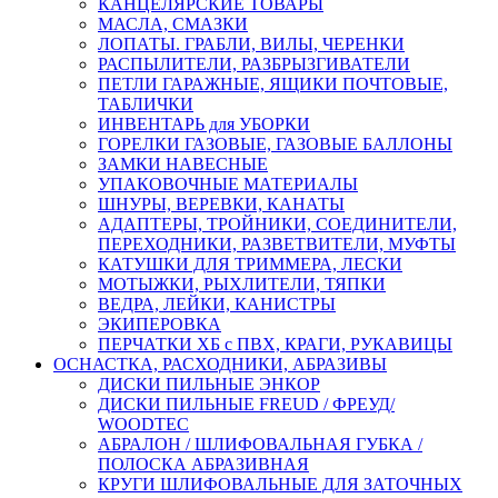
КАНЦЕЛЯРСКИЕ ТОВАРЫ
МАСЛА, СМАЗКИ
ЛОПАТЫ. ГРАБЛИ, ВИЛЫ, ЧЕРЕНКИ
РАСПЫЛИТЕЛИ, РАЗБРЫЗГИВАТЕЛИ
ПЕТЛИ ГАРАЖНЫЕ, ЯЩИКИ ПОЧТОВЫЕ,
ТАБЛИЧКИ
ИНВЕНТАРЬ для УБОРКИ
ГОРЕЛКИ ГАЗОВЫЕ, ГАЗОВЫЕ БАЛЛОНЫ
ЗАМКИ НАВЕСНЫЕ
УПАКОВОЧНЫЕ МАТЕРИАЛЫ
ШНУРЫ, ВЕРЕВКИ, КАНАТЫ
АДАПТЕРЫ, ТРОЙНИКИ, СОЕДИНИТЕЛИ,
ПЕРЕХОДНИКИ, РАЗВЕТВИТЕЛИ, МУФТЫ
КАТУШКИ ДЛЯ ТРИММЕРА, ЛЕСКИ
МОТЫЖКИ, РЫХЛИТЕЛИ, ТЯПКИ
ВЕДРА, ЛЕЙКИ, КАНИСТРЫ
ЭКИПЕРОВКА
ПЕРЧАТКИ ХБ с ПВХ, КРАГИ, РУКАВИЦЫ
ОСНАСТКА, РАСХОДНИКИ, АБРАЗИВЫ
ДИСКИ ПИЛЬНЫЕ ЭНКОР
ДИСКИ ПИЛЬНЫЕ FREUD / ФРЕУД/
WOODTEC
АБРАЛОН / ШЛИФОВАЛЬНАЯ ГУБКА /
ПОЛОСКА АБРАЗИВНАЯ
КРУГИ ШЛИФОВАЛЬНЫЕ ДЛЯ ЗАТОЧНЫХ