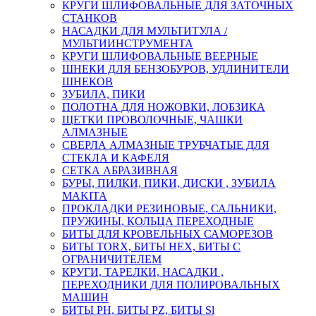
КРУГИ ШЛИФОВАЛЬНЫЕ ДЛЯ ЗАТОЧНЫХ
СТАНКОВ
НАСАДКИ ДЛЯ МУЛЬТИТУЛА /
МУЛЬТИИНСТРУМЕНТА
КРУГИ ШЛИФОВАЛЬНЫЕ ВЕЕРНЫЕ
ШНЕКИ ДЛЯ БЕНЗОБУРОВ, УДЛИНИТЕЛИ
ШНЕКОВ
ЗУБИЛА, ПИКИ
ПОЛОТНА ДЛЯ НОЖОВКИ, ЛОБЗИКА
ЩЕТКИ ПРОВОЛОЧНЫЕ, ЧАШКИ
АЛМАЗНЫЕ
СВЕРЛА АЛМАЗНЫЕ ТРУБЧАТЫЕ ДЛЯ
СТЕКЛА И КАФЕЛЯ
СЕТКА АБРАЗИВНАЯ
БУРЫ, ПИЛКИ, ПИКИ, ДИСКИ , ЗУБИЛА
MAKITA
ПРОКЛАДКИ РЕЗИНОВЫЕ, САЛЬНИКИ,
ПРУЖИНЫ, КОЛЬЦА ПЕРЕХОДНЫЕ
БИТЫ ДЛЯ КРОВЕЛЬНЫХ САМОРЕЗОВ
БИТЫ TORX, БИТЫ НЕХ, БИТЫ С
ОГРАНИЧИТЕЛЕМ
КРУГИ, ТАРЕЛКИ, НАСАДКИ ,
ПЕРЕХОДНИКИ ДЛЯ ПОЛИРОВАЛЬНЫХ
МАШИН
БИТЫ PH, БИТЫ PZ, БИТЫ Sl