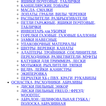
ЯЩИКИ ПОЧТОВЫЕ, ТАБЛИЧКИ
КАНЦЕЛЯРСКИЕ ТОВАРЫ
МАСЛА, СМАЗКИ
ЛОПАТЫ. ГРАБЛИ, ВИЛЫ, ЧЕРЕНКИ
РАСПЫЛИТЕЛИ, РАЗБРЫЗГИВАТЕЛИ
ПЕТЛИ ГАРАЖНЫЕ, ЯЩИКИ ПОЧТОВЫЕ,
ТАБЛИЧКИ
ИНВЕНТАРЬ для УБОРКИ
ГОРЕЛКИ ГАЗОВЫЕ, ГАЗОВЫЕ БАЛЛОНЫ
ЗАМКИ НАВЕСНЫЕ
УПАКОВОЧНЫЕ МАТЕРИАЛЫ
ШНУРЫ, ВЕРЕВКИ, КАНАТЫ
АДАПТЕРЫ, ТРОЙНИКИ, СОЕДИНИТЕЛИ,
ПЕРЕХОДНИКИ, РАЗВЕТВИТЕЛИ, МУФТЫ
КАТУШКИ ДЛЯ ТРИММЕРА, ЛЕСКИ
МОТЫЖКИ, РЫХЛИТЕЛИ, ТЯПКИ
ВЕДРА, ЛЕЙКИ, КАНИСТРЫ
ЭКИПЕРОВКА
ПЕРЧАТКИ ХБ с ПВХ, КРАГИ, РУКАВИЦЫ
ОСНАСТКА, РАСХОДНИКИ, АБРАЗИВЫ
ДИСКИ ПИЛЬНЫЕ ЭНКОР
ДИСКИ ПИЛЬНЫЕ FREUD / ФРЕУД/
WOODTEC
АБРАЛОН / ШЛИФОВАЛЬНАЯ ГУБКА /
ПОЛОСКА АБРАЗИВНАЯ