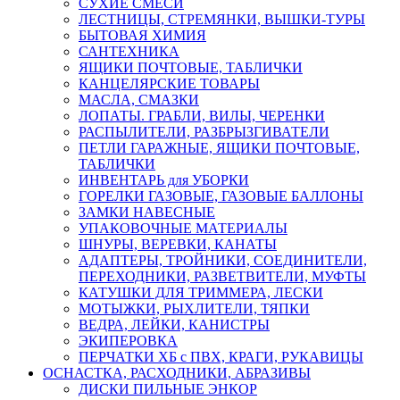
СУХИЕ СМЕСИ
ЛЕСТНИЦЫ, СТРЕМЯНКИ, ВЫШКИ-ТУРЫ
БЫТОВАЯ ХИМИЯ
САНТЕХНИКА
ЯЩИКИ ПОЧТОВЫЕ, ТАБЛИЧКИ
КАНЦЕЛЯРСКИЕ ТОВАРЫ
МАСЛА, СМАЗКИ
ЛОПАТЫ. ГРАБЛИ, ВИЛЫ, ЧЕРЕНКИ
РАСПЫЛИТЕЛИ, РАЗБРЫЗГИВАТЕЛИ
ПЕТЛИ ГАРАЖНЫЕ, ЯЩИКИ ПОЧТОВЫЕ,
ТАБЛИЧКИ
ИНВЕНТАРЬ для УБОРКИ
ГОРЕЛКИ ГАЗОВЫЕ, ГАЗОВЫЕ БАЛЛОНЫ
ЗАМКИ НАВЕСНЫЕ
УПАКОВОЧНЫЕ МАТЕРИАЛЫ
ШНУРЫ, ВЕРЕВКИ, КАНАТЫ
АДАПТЕРЫ, ТРОЙНИКИ, СОЕДИНИТЕЛИ,
ПЕРЕХОДНИКИ, РАЗВЕТВИТЕЛИ, МУФТЫ
КАТУШКИ ДЛЯ ТРИММЕРА, ЛЕСКИ
МОТЫЖКИ, РЫХЛИТЕЛИ, ТЯПКИ
ВЕДРА, ЛЕЙКИ, КАНИСТРЫ
ЭКИПЕРОВКА
ПЕРЧАТКИ ХБ с ПВХ, КРАГИ, РУКАВИЦЫ
ОСНАСТКА, РАСХОДНИКИ, АБРАЗИВЫ
ДИСКИ ПИЛЬНЫЕ ЭНКОР