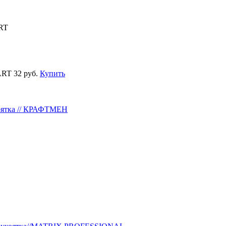
RT
ART
32 руб.
Купить
коятка // КРАФТМЕН