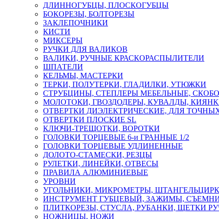
ДЛИННОГУБЦЫ, ПЛОСКОГУБЦЫ
БОКОРЕЗЫ, БОЛТОРЕЗЫ
ЗАКЛЕПОЧНИКИ
КИСТИ
МИКСЕРЫ
РУЧКИ ДЛЯ ВАЛИКОВ
ВАЛИКИ, РУЧНЫЕ КРАСКОРАСПЫЛИТЕЛИ
ШПАТЕЛИ
КЕЛЬМЫ, МАСТЕРКИ
ТЕРКИ, ПОЛУТЕРКИ, ГЛАДИЛКИ, УТЮЖКИ
СТРУБЦИНЫ, СТЕПЛЕРЫ МЕБЕЛЬНЫЕ, СКОБ
МОЛОТОКИ, ГВОЗДОДЕРЫ, КУВАЛДЫ, КИЯН
ОТВЕРТКИ ДИЭЛЕКТРИЧЕСКИЕ, ДЛЯ ТОЧНЫХ
ОТВЕРТКИ ПЛОСКИЕ SL
КЛЮЧИ-ТРЕЩОТКИ, ВОРОТКИ
ГОЛОВКИ ТОРЦЕВЫЕ 6-и ГРАННЫЕ 1/2
ГОЛОВКИ ТОРЦЕВЫЕ УДЛИНЕННЫЕ
ДОЛОТО-СТАМЕСКИ, РЕЗЦЫ
РУЛЕТКИ, ЛИНЕЙКИ, ОТВЕСЫ
ПРАВИЛА АЛЮМИНИЕВЫЕ
УРОВНИ
УГОЛЬНИКИ, МИКРОМЕТРЫ, ШТАНГЕЛЬЦИР
ИНСТРУМЕНТ ГУБЦЕВЫЙ, ЗАЖИМЫ, СЪЕМНИ
ПЛИТКОРЕЗЫ, СТУСЛА, РУБАНКИ, ЩЕТКИ Р
НОЖНИЦЫ, НОЖИ