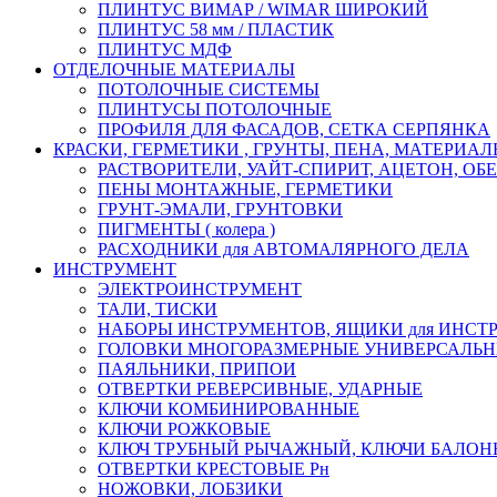
ПЛИНТУС ВИМАР / WIMAR ШИРОКИЙ
ПЛИНТУС 58 мм / ПЛАСТИК
ПЛИНТУС МДФ
ОТДЕЛОЧНЫЕ МАТЕРИАЛЫ
ПОТОЛОЧНЫЕ СИСТЕМЫ
ПЛИНТУСЫ ПОТОЛОЧНЫЕ
ПРОФИЛЯ ДЛЯ ФАСАДОВ, СЕТКА СЕРПЯНКА
КРАСКИ, ГЕРМЕТИКИ , ГРУНТЫ, ПЕНА, МАТЕРИА
РАСТВОРИТЕЛИ, УАЙТ-СПИРИТ, АЦЕТОН, О
ПЕНЫ МОНТАЖНЫЕ, ГЕРМЕТИКИ
ГРУНТ-ЭМАЛИ, ГРУНТОВКИ
ПИГМЕНТЫ ( колера )
РАСХОДНИКИ для АВТОМАЛЯРНОГО ДЕЛА
ИНСТРУМЕНТ
ЭЛЕКТРОИНСТРУМЕНТ
ТАЛИ, ТИСКИ
НАБОРЫ ИНСТРУМЕНТОВ, ЯЩИКИ для ИНСТ
ГОЛОВКИ МНОГОРАЗМЕРНЫЕ УНИВЕРСАЛЬ
ПАЯЛЬНИКИ, ПРИПОИ
ОТВЕРТКИ РЕВЕРСИВНЫЕ, УДАРНЫЕ
КЛЮЧИ КОМБИНИРОВАННЫЕ
КЛЮЧИ РОЖКОВЫЕ
КЛЮЧ ТРУБНЫЙ РЫЧАЖНЫЙ, КЛЮЧИ БАЛО
ОТВЕРТКИ КРЕСТОВЫЕ Рн
НОЖОВКИ, ЛОБЗИКИ