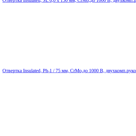
Отвертка Insulated, SL 6,0 х 150 мм, CrMo,до 1000 В, двухк
Отвертка Insulated, Ph-1 / 75 мм, CrMo,до 1000 В, двухкомп