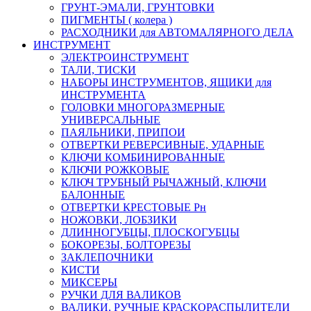
ГРУНТ-ЭМАЛИ, ГРУНТОВКИ
ПИГМЕНТЫ ( колера )
РАСХОДНИКИ для АВТОМАЛЯРНОГО ДЕЛА
ИНСТРУМЕНТ
ЭЛЕКТРОИНСТРУМЕНТ
ТАЛИ, ТИСКИ
НАБОРЫ ИНСТРУМЕНТОВ, ЯЩИКИ для
ИНСТРУМЕНТА
ГОЛОВКИ МНОГОРАЗМЕРНЫЕ
УНИВЕРСАЛЬНЫЕ
ПАЯЛЬНИКИ, ПРИПОИ
ОТВЕРТКИ РЕВЕРСИВНЫЕ, УДАРНЫЕ
КЛЮЧИ КОМБИНИРОВАННЫЕ
КЛЮЧИ РОЖКОВЫЕ
КЛЮЧ ТРУБНЫЙ РЫЧАЖНЫЙ, КЛЮЧИ
БАЛОННЫЕ
ОТВЕРТКИ КРЕСТОВЫЕ Рн
НОЖОВКИ, ЛОБЗИКИ
ДЛИННОГУБЦЫ, ПЛОСКОГУБЦЫ
БОКОРЕЗЫ, БОЛТОРЕЗЫ
ЗАКЛЕПОЧНИКИ
КИСТИ
МИКСЕРЫ
РУЧКИ ДЛЯ ВАЛИКОВ
ВАЛИКИ, РУЧНЫЕ КРАСКОРАСПЫЛИТЕЛИ