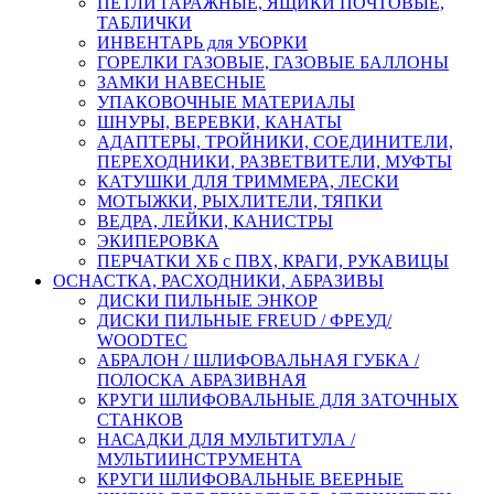
ПЕТЛИ ГАРАЖНЫЕ, ЯЩИКИ ПОЧТОВЫЕ,
ТАБЛИЧКИ
ИНВЕНТАРЬ для УБОРКИ
ГОРЕЛКИ ГАЗОВЫЕ, ГАЗОВЫЕ БАЛЛОНЫ
ЗАМКИ НАВЕСНЫЕ
УПАКОВОЧНЫЕ МАТЕРИАЛЫ
ШНУРЫ, ВЕРЕВКИ, КАНАТЫ
АДАПТЕРЫ, ТРОЙНИКИ, СОЕДИНИТЕЛИ,
ПЕРЕХОДНИКИ, РАЗВЕТВИТЕЛИ, МУФТЫ
КАТУШКИ ДЛЯ ТРИММЕРА, ЛЕСКИ
МОТЫЖКИ, РЫХЛИТЕЛИ, ТЯПКИ
ВЕДРА, ЛЕЙКИ, КАНИСТРЫ
ЭКИПЕРОВКА
ПЕРЧАТКИ ХБ с ПВХ, КРАГИ, РУКАВИЦЫ
ОСНАСТКА, РАСХОДНИКИ, АБРАЗИВЫ
ДИСКИ ПИЛЬНЫЕ ЭНКОР
ДИСКИ ПИЛЬНЫЕ FREUD / ФРЕУД/
WOODTEC
АБРАЛОН / ШЛИФОВАЛЬНАЯ ГУБКА /
ПОЛОСКА АБРАЗИВНАЯ
КРУГИ ШЛИФОВАЛЬНЫЕ ДЛЯ ЗАТОЧНЫХ
СТАНКОВ
НАСАДКИ ДЛЯ МУЛЬТИТУЛА /
МУЛЬТИИНСТРУМЕНТА
КРУГИ ШЛИФОВАЛЬНЫЕ ВЕЕРНЫЕ