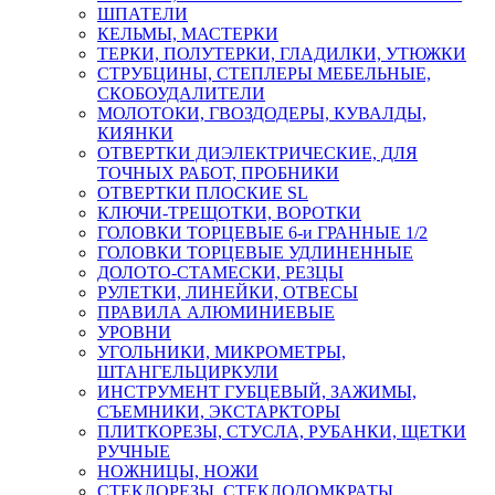
ШПАТЕЛИ
КЕЛЬМЫ, МАСТЕРКИ
ТЕРКИ, ПОЛУТЕРКИ, ГЛАДИЛКИ, УТЮЖКИ
СТРУБЦИНЫ, СТЕПЛЕРЫ МЕБЕЛЬНЫЕ,
СКОБОУДАЛИТЕЛИ
МОЛОТОКИ, ГВОЗДОДЕРЫ, КУВАЛДЫ,
КИЯНКИ
ОТВЕРТКИ ДИЭЛЕКТРИЧЕСКИЕ, ДЛЯ
ТОЧНЫХ РАБОТ, ПРОБНИКИ
ОТВЕРТКИ ПЛОСКИЕ SL
КЛЮЧИ-ТРЕЩОТКИ, ВОРОТКИ
ГОЛОВКИ ТОРЦЕВЫЕ 6-и ГРАННЫЕ 1/2
ГОЛОВКИ ТОРЦЕВЫЕ УДЛИНЕННЫЕ
ДОЛОТО-СТАМЕСКИ, РЕЗЦЫ
РУЛЕТКИ, ЛИНЕЙКИ, ОТВЕСЫ
ПРАВИЛА АЛЮМИНИЕВЫЕ
УРОВНИ
УГОЛЬНИКИ, МИКРОМЕТРЫ,
ШТАНГЕЛЬЦИРКУЛИ
ИНСТРУМЕНТ ГУБЦЕВЫЙ, ЗАЖИМЫ,
СЪЕМНИКИ, ЭКСТАРКТОРЫ
ПЛИТКОРЕЗЫ, СТУСЛА, РУБАНКИ, ЩЕТКИ
РУЧНЫЕ
НОЖНИЦЫ, НОЖИ
СТЕКЛОРЕЗЫ, СТЕКЛОДОМКРАТЫ