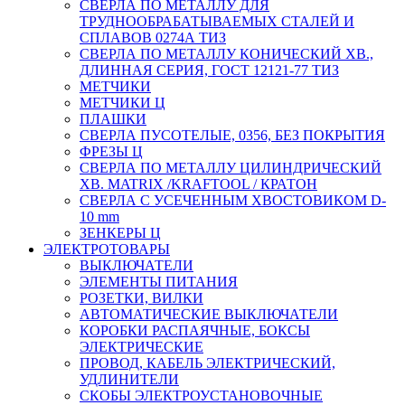
СВЕРЛА ПО МЕТАЛЛУ ДЛЯ
ТРУДНООБРАБАТЫВАЕМЫХ СТАЛЕЙ И
СПЛАВОВ 0274А ТИЗ
СВЕРЛА ПО МЕТАЛЛУ КОНИЧЕСКИЙ ХВ.,
ДЛИННАЯ СЕРИЯ, ГОСТ 12121-77 ТИЗ
МЕТЧИКИ
МЕТЧИКИ Ц
ПЛАШКИ
СВЕРЛА ПУСОТЕЛЫЕ, 0356, БЕЗ ПОКРЫТИЯ
ФРЕЗЫ Ц
СВЕРЛА ПО МЕТАЛЛУ ЦИЛИНДРИЧЕСКИЙ
ХВ. MATRIX /KRAFTOOL / КРАТОН
СВЕРЛА С УСЕЧЕННЫМ ХВОСТОВИКОМ D-
10 mm
ЗЕНКЕРЫ Ц
ЭЛЕКТРОТОВАРЫ
ВЫКЛЮЧАТЕЛИ
ЭЛЕМЕНТЫ ПИТАНИЯ
РОЗЕТКИ, ВИЛКИ
АВТОМАТИЧЕСКИЕ ВЫКЛЮЧАТЕЛИ
КОРОБКИ РАСПАЯЧНЫЕ, БОКСЫ
ЭЛЕКТРИЧЕСКИЕ
ПРОВОД, КАБЕЛЬ ЭЛЕКТРИЧЕСКИЙ,
УДЛИНИТЕЛИ
СКОБЫ ЭЛЕКТРОУСТАНОВОЧНЫЕ