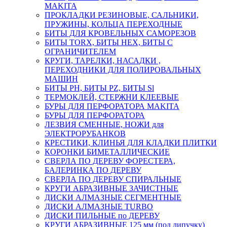
MAKITA
ПРОКЛАДКИ РЕЗИНОВЫЕ, САЛЬНИКИ,
ПРУЖИНЫ, КОЛЬЦА ПЕРЕХОДНЫЕ
БИТЫ ДЛЯ КРОВЕЛЬНЫХ САМОРЕЗОВ
БИТЫ TORX, БИТЫ НЕХ, БИТЫ С
ОГРАНИЧИТЕЛЕМ
КРУГИ, ТАРЕЛКИ, НАСАДКИ ,
ПЕРЕХОДНИКИ ДЛЯ ПОЛИРОВАЛЬНЫХ
МАШИН
БИТЫ PH, БИТЫ PZ, БИТЫ Sl
ТЕРМОКЛЕЙ, СТЕРЖНИ КЛЕЕВЫЕ
БУРЫ ДЛЯ ПЕРФОРАТОРА MAKITA
БУРЫ ДЛЯ ПЕРФОРАТОРА
ЛЕЗВИЯ СМЕННЫЕ, НОЖИ для
ЭЛЕКТРОРУБАНКОВ
КРЕСТИКИ, КЛИНЬЯ ДЛЯ КЛАДКИ ПЛИТКИ
КОРОНКИ БИМЕТАЛЛИЧЕСКИЕ
СВЕРЛА ПО ДЕРЕВУ ФОРЕСТЕРА,
БАЛЕРИНКА ПО ДЕРЕВУ
СВЕРЛА ПО ДЕРЕВУ СПИРАЛЬНЫЕ
КРУГИ АБРАЗИВНЫЕ ЗАЧИСТНЫЕ
ДИСКИ АЛМАЗНЫЕ СЕГМЕНТНЫЕ
ДИСКИ АЛМАЗНЫЕ TURBO
ДИСКИ ПИЛЬНЫЕ по ДЕРЕВУ
КРУГИ АБРАЗИВНЫЕ 125 мм (под липучку)